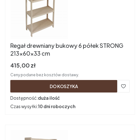
Regał drewniany bukowy 6 półek STRONG
213x60x33 cm
Cena brutto
415,00 zł
Ceny podane bez kosztów dostawy.
DO KOSZYKA
Dostępność:
duża ilość
Czas wysyłki:
10 dni roboczych