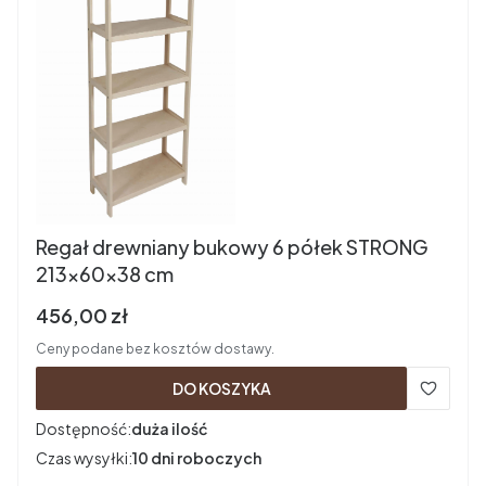
Regał drewniany bukowy 6 półek STRONG
213x60x38 cm
Cena brutto
456,00 zł
Ceny podane bez kosztów dostawy.
DO KOSZYKA
Dostępność:
duża ilość
Czas wysyłki:
10 dni roboczych