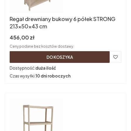
Regał drewniany bukowy 6 półek STRONG
213x50x43 cm
Cena brutto
456,00 zł
Ceny podane bez kosztów dostawy.
DO KOSZYKA
Dostępność:
duża ilość
Czas wysyłki:
10 dni roboczych