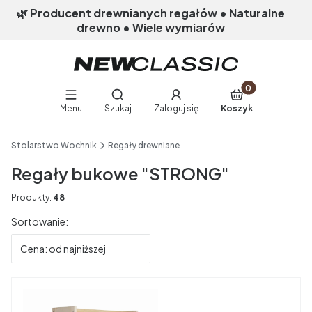
🌿 Producent drewnianych regałów • Naturalne
drewno • Wiele wymiarów
Produkty w koszy
Otwórz wyszukiwarkę
Menu
Szukaj
Zaloguj się
Koszyk
End of main navigation
Stolarstwo Wochnik
Regały drewniane
Regały bukowe "STRONG"
Produkty:
48
Lista produktów
Sortowanie:
Cena: od najniższej