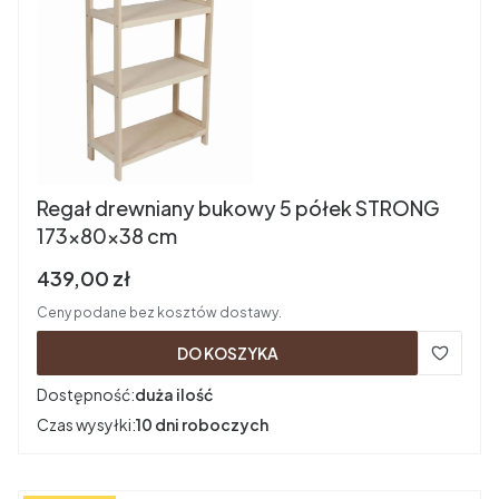
Regał drewniany bukowy 5 półek STRONG
173x80x38 cm
Cena brutto
439,00 zł
Ceny podane bez kosztów dostawy.
DO KOSZYKA
Dostępność:
duża ilość
Czas wysyłki:
10 dni roboczych