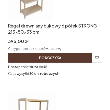
Regał drewniany bukowy 6 półek STRONG
213x50x33 cm
Cena brutto
395,00 zł
Ceny podane bez kosztów dostawy.
DO KOSZYKA
Dostępność:
duża ilość
Czas wysyłki:
10 dni roboczych