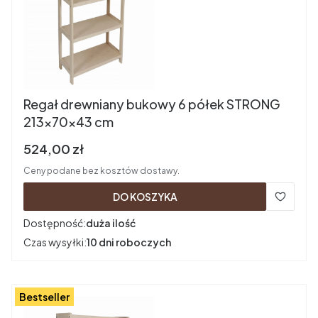
Regał drewniany bukowy 6 półek STRONG
213x70x43 cm
Cena brutto
524,00 zł
Ceny podane bez kosztów dostawy.
DO KOSZYKA
Dostępność:
duża ilość
Czas wysyłki:
10 dni roboczych
Bestseller