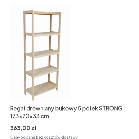
Regał drewniany bukowy 5 półek STRONG
173x70x33 cm
Cena brutto
363,00 zł
Ceny podane bez kosztów dostawy.