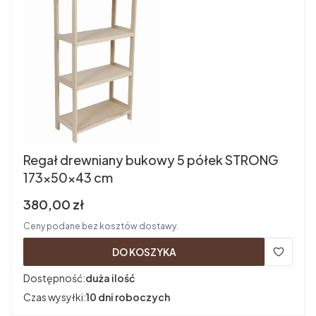
Regał drewniany bukowy 5 półek STRONG
173x50x43 cm
Cena brutto
380,00 zł
Ceny podane bez kosztów dostawy.
DO KOSZYKA
Dostępność:
duża ilość
Czas wysyłki:
10 dni roboczych