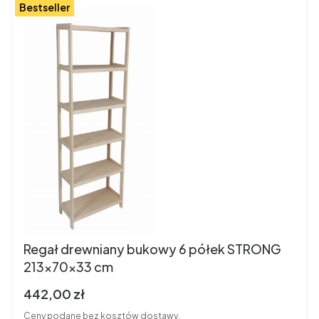
Bestseller
Regał drewniany bukowy 6 półek STRONG
213x70x33 cm
Cena brutto
442,00 zł
Ceny podane bez kosztów dostawy.