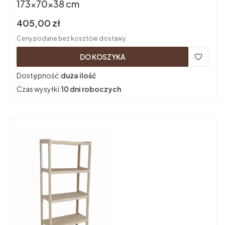
173x70x38 cm
Cena brutto
405,00 zł
Ceny podane bez kosztów dostawy.
DO KOSZYKA
Dostępność:
duża ilość
Czas wysyłki:
10 dni roboczych