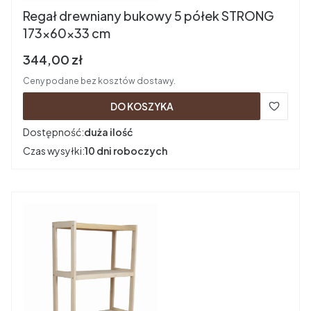
Regał drewniany bukowy 5 półek STRONG
173x60x33 cm
Cena brutto
344,00 zł
Ceny podane bez kosztów dostawy.
DO KOSZYKA
Dostępność:
duża ilość
Czas wysyłki:
10 dni roboczych