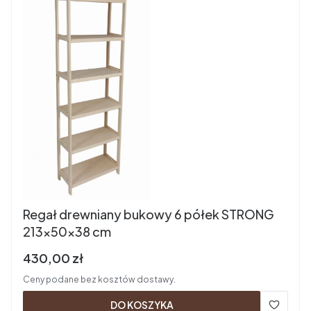
Regał drewniany bukowy 6 półek STRONG
213x50x38 cm
Cena brutto
430,00 zł
Ceny podane bez kosztów dostawy.
DO KOSZYKA