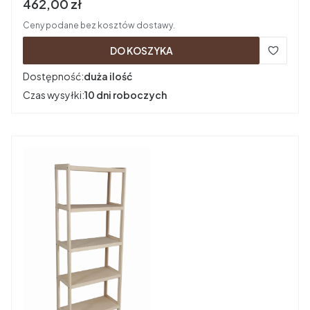
Cena brutto
462,00 zł
Ceny podane bez kosztów dostawy.
DO KOSZYKA
Dostępność:
duża ilość
Czas wysyłki:
10 dni roboczych