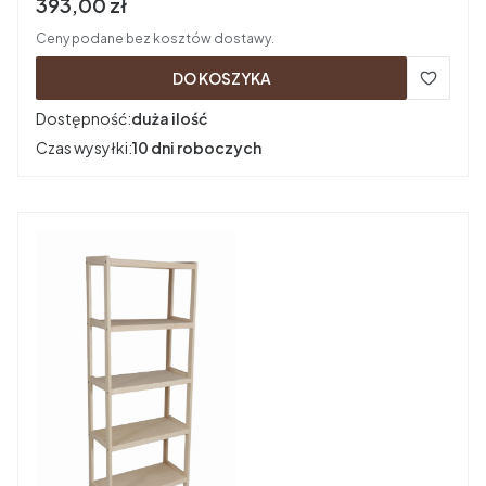
Cena brutto
393,00 zł
Ceny podane bez kosztów dostawy.
DO KOSZYKA
Dostępność:
duża ilość
Czas wysyłki:
10 dni roboczych