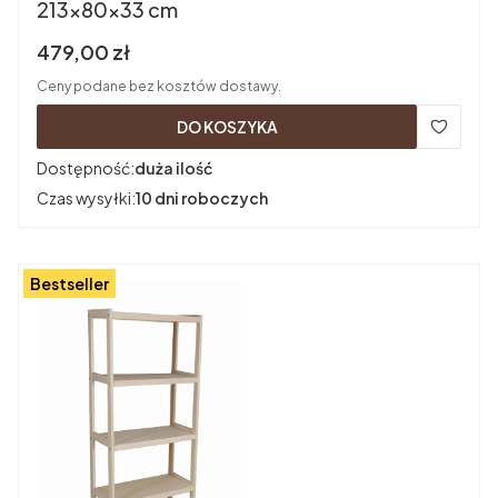
213x80x33 cm
Cena brutto
479,00 zł
Ceny podane bez kosztów dostawy.
DO KOSZYKA
Dostępność:
duża ilość
Czas wysyłki:
10 dni roboczych
Bestseller