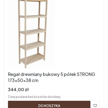
Regał drewniany bukowy 5 półek STRONG
173x50x38 cm
Cena brutto
344,00 zł
Ceny podane bez kosztów dostawy.
DO KOSZYKA