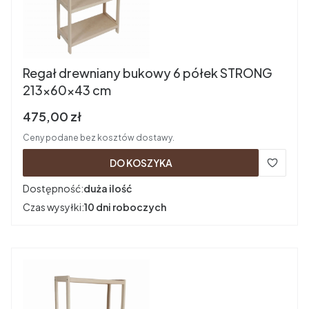
Regał drewniany bukowy 6 półek STRONG
213x60x43 cm
Cena brutto
475,00 zł
Ceny podane bez kosztów dostawy.
DO KOSZYKA
Dostępność:
duża ilość
Czas wysyłki:
10 dni roboczych