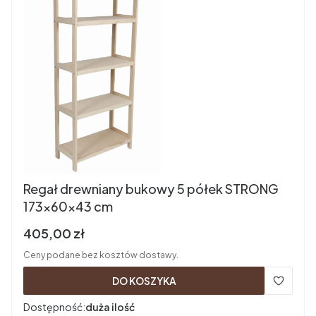
Regał drewniany bukowy 5 półek STRONG
173x60x43 cm
Cena brutto
405,00 zł
Ceny podane bez kosztów dostawy.
DO KOSZYKA
Dostępność:
duża ilość