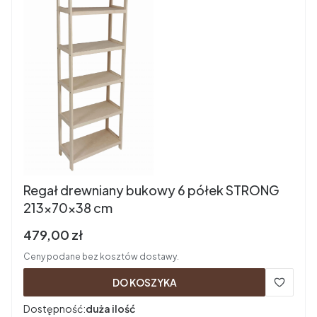
Regał drewniany bukowy 6 półek STRONG
213x70x38 cm
Cena brutto
479,00 zł
Ceny podane bez kosztów dostawy.
DO KOSZYKA
Dostępność:
duża ilość