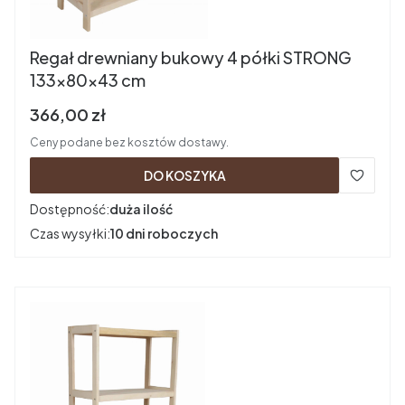
Regał drewniany bukowy 4 półki STRONG
133x80x43 cm
Cena brutto
366,00 zł
Ceny podane bez kosztów dostawy.
DO KOSZYKA
Dostępność:
duża ilość
Czas wysyłki:
10 dni roboczych