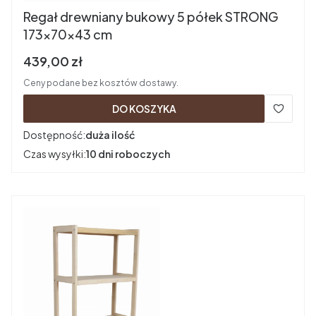
Regał drewniany bukowy 5 półek STRONG
173x70x43 cm
Cena brutto
439,00 zł
Ceny podane bez kosztów dostawy.
DO KOSZYKA
Dostępność:
duża ilość
Czas wysyłki:
10 dni roboczych