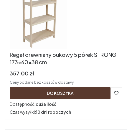
Regał drewniany bukowy 5 półek STRONG
173x60x38 cm
Cena brutto
357,00 zł
Ceny podane bez kosztów dostawy.
DO KOSZYKA
Dostępność:
duża ilość
Czas wysyłki:
10 dni roboczych