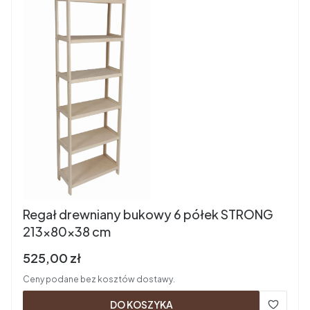
Regał drewniany bukowy 6 półek STRONG
213x80x38 cm
Cena brutto
525,00 zł
Ceny podane bez kosztów dostawy.
DO KOSZYKA