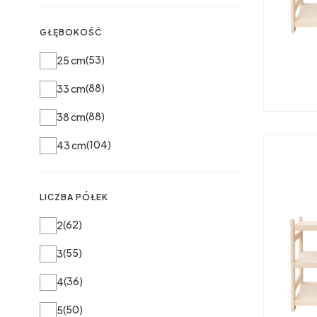
GŁĘBOKOŚĆ
Głębokość
53
25 cm
88
33 cm
88
38 cm
104
43 cm
LICZBA PÓŁEK
Liczba półek
62
2
55
3
36
4
50
5