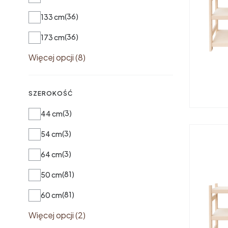
36
133 cm
36
173 cm
Więcej opcji (8)
SZEROKOŚĆ
Szerokość
3
44 cm
3
54 cm
3
64 cm
81
50 cm
81
60 cm
Więcej opcji (2)