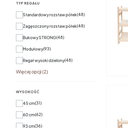
TYP REGAŁU
Typ regału
48
Standardowy rozstaw półek
48
Zagęszczony rozstaw półek
48
Bukowy STRONG
93
Modułowy
48
Regał wysoki dzielony
Więcej opcji (2)
WYSOKOŚĆ
Wysokość
31
45 cm
62
60 cm
36
93 cm