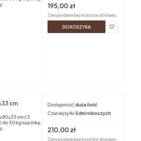
y.
Cena brutto
195,00 zł
Ceny podane bez kosztów dostawy.
DO KOSZYKA
x33 cm
Dostępność:
duża ilość
Czas wysyłki:
5 dni roboczych
×80×33 cm z 3
ć do 50 kg na półkę;
y.
Cena brutto
210,00 zł
Ceny podane bez kosztów dostawy.