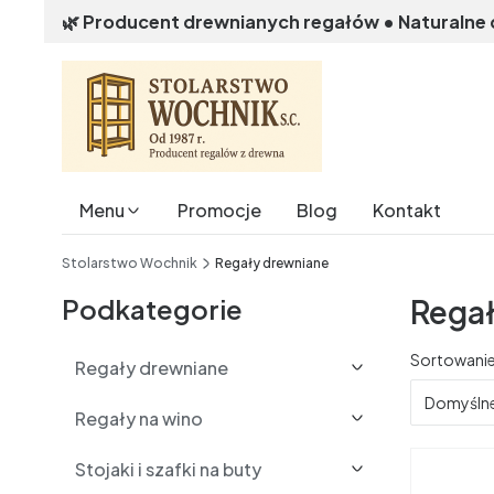
🌿 Producent drewnianych regałów • Naturalne
Menu
Promocje
Blog
Kontakt
End of main navigation
Stolarstwo Wochnik
Regały drewniane
Podkategorie
Rega
Lista 
Sortowanie
Regały drewniane
Domyśln
Regały na wino
Stojaki i szafki na buty