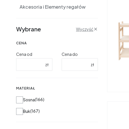
Akcesoria i Elementy regałów
Filtry
Wybrane
Wyczyść
CENA
Cena od
Cena do
zł
zł
MATERIAŁ
Materiał
166
Sosna
167
Buk