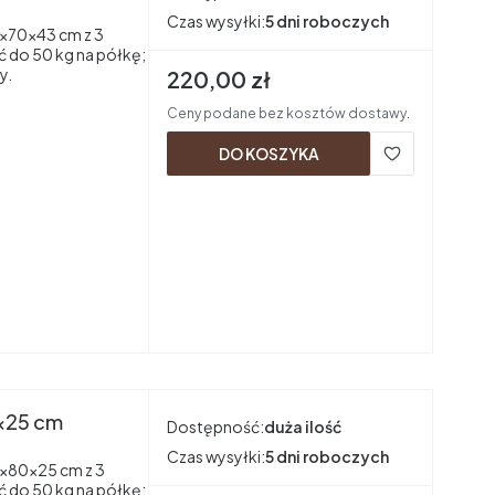
Czas wysyłki:
5 dni roboczych
×70×43 cm z 3
ć do 50 kg na półkę;
y.
Cena brutto
220,00 zł
Ceny podane bez kosztów dostawy.
DO KOSZYKA
x25 cm
Dostępność:
duża ilość
Czas wysyłki:
5 dni roboczych
×80×25 cm z 3
ć do 50 kg na półkę;