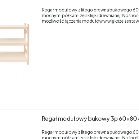
Regał modułowy z litego drewna bukowego 60
mocnymi półkami ze sklejki drewnianej. Nośnoś
możliwość łączenia modułów w większe zestaw
Regał modułowy bukowy 3p 60x80
Regał modułowy z litego drewna bukowego 60
mocnymi półkami ze sklejki drewnianej. Nośnoś