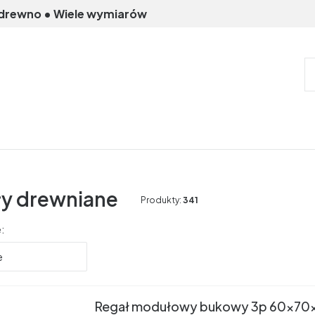
 drewno • Wiele wymiarów
ły drewniane
Produkty:
341
produktów
:
e
Regał modułowy bukowy 3p 60x70