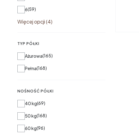
59
6
Więcej opcji (4)
TYP PÓŁKI
Typ półki
165
Ażurowa
168
Pełna
NOŚNOŚĆ PÓŁKI
Nośność półki
69
40 kg
168
50 kg
96
60 kg