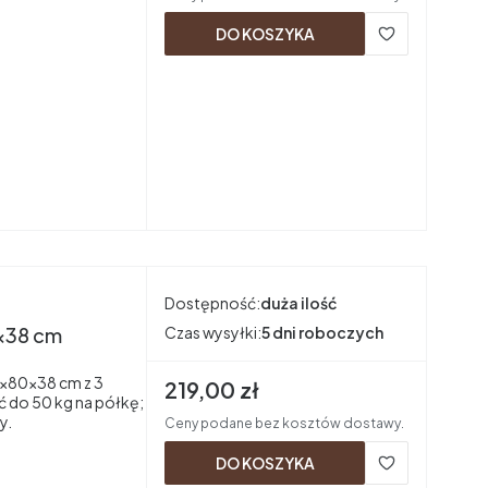
DO KOSZYKA
Dostępność:
duża ilość
x38 cm
Czas wysyłki:
5 dni roboczych
×80×38 cm z 3
Cena brutto
219,00 zł
ć do 50 kg na półkę;
y.
Ceny podane bez kosztów dostawy.
DO KOSZYKA