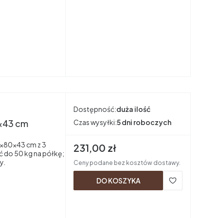
Dostępność:
duża ilość
x43 cm
Czas wysyłki:
5 dni roboczych
×80×43 cm z 3
Cena brutto
231,00 zł
ć do 50 kg na półkę;
y.
Ceny podane bez kosztów dostawy.
DO KOSZYKA