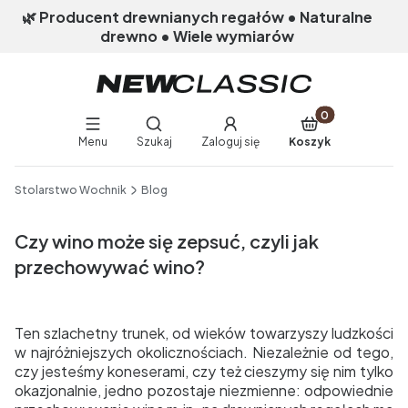
🌿 Producent drewnianych regałów • Naturalne
drewno • Wiele wymiarów
Produkty w koszy
Otwórz wyszukiwarkę
Menu
Szukaj
Zaloguj się
Koszyk
End of main navigation
Stolarstwo Wochnik
Blog
Czy wino może się zepsuć, czyli jak
przechowywać wino?
Ten szlachetny trunek, od wieków towarzyszy ludzkości
w najróżniejszych okolicznościach. Niezależnie od tego,
czy jesteśmy koneserami, czy też cieszymy się nim tylko
okazjonalnie, jedno pozostaje niezmienne: odpowiednie