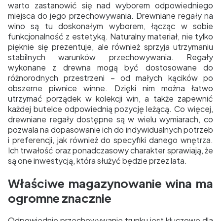
warto zastanowić się nad wyborem odpowiedniego
miejsca do jego przechowywania. Drewniane regały na
wino są tu doskonałym wyborem, łącząc w sobie
funkcjonalność z estetyką. Naturalny materiał, nie tylko
pięknie się prezentuje, ale również sprzyja utrzymaniu
stabilnych warunków przechowywania. Regały
wykonane z drewna mogą być dostosowane do
różnorodnych przestrzeni – od małych kącików po
obszerne piwnice winne. Dzięki nim można łatwo
utrzymać porządek w kolekcji win, a także zapewnić
każdej butelce odpowiednią pozycję leżącą. Co więcej,
drewniane regały dostępne są w wielu wymiarach, co
pozwala na dopasowanie ich do indywidualnych potrzeb
i preferencji, jak również do specyfiki danego wnętrza.
Ich trwałość oraz ponadczasowy charakter sprawiają, że
są one inwestycją, która służyć będzie przez lata.
Właściwe magazynowanie wina ma
ogromne znacznie
Odpowiednie przechowywanie trunku jest kluczowe dla