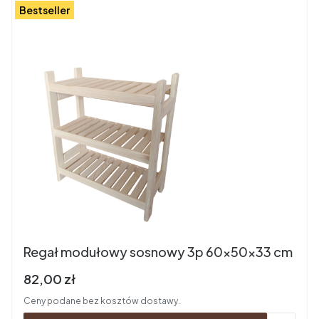
Bestseller
Regał modułowy sosnowy 3p 60x50x33 cm
Cena brutto
82,00 zł
Ceny podane bez kosztów dostawy.