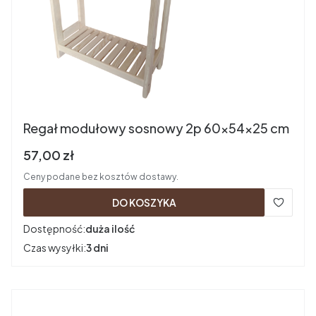
Regał modułowy sosnowy 2p 60x54x25 cm
Cena brutto
57,00 zł
Ceny podane bez kosztów dostawy.
DO KOSZYKA
Dostępność:
duża ilość
Czas wysyłki:
3 dni