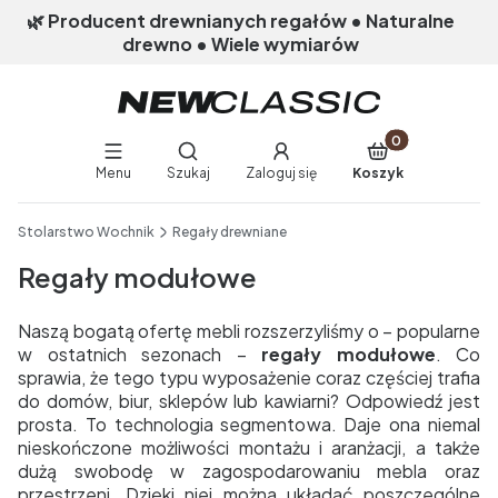
🌿 Producent drewnianych regałów • Naturalne
drewno • Wiele wymiarów
Produkty w koszy
Otwórz wyszukiwarkę
Menu
Szukaj
Zaloguj się
Koszyk
End of main navigation
Stolarstwo Wochnik
Regały drewniane
Regały modułowe
Naszą bogatą ofertę mebli rozszerzyliśmy o – popularne
w ostatnich sezonach –
regały modułowe
. Co
sprawia, że tego typu wyposażenie coraz częściej trafia
do domów, biur, sklepów lub kawiarni? Odpowiedź jest
prosta. To technologia segmentowa. Daje ona niemal
nieskończone możliwości montażu i aranżacji, a także
dużą swobodę w zagospodarowaniu mebla oraz
przestrzeni. Dzięki niej można układać poszczególne