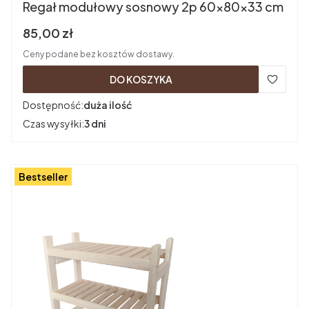
Regał modułowy sosnowy 2p 60x80x33 cm
Cena brutto
85,00 zł
Ceny podane bez kosztów dostawy.
DO KOSZYKA
Dostępność:
duża ilość
Czas wysyłki:
3 dni
Bestseller