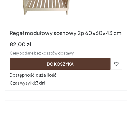
Regał modułowy sosnowy 2p 60x60x43 cm
Cena brutto
82,00 zł
Ceny podane bez kosztów dostawy.
DO KOSZYKA
Dostępność:
duża ilość
Czas wysyłki:
3 dni