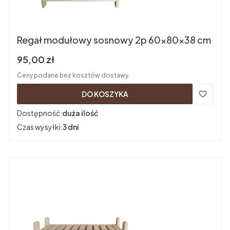
Regał modułowy sosnowy 2p 60x80x38 cm
Cena brutto
95,00 zł
Ceny podane bez kosztów dostawy.
DO KOSZYKA
Dostępność:
duża ilość
Czas wysyłki:
3 dni