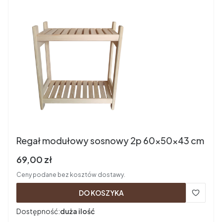
Regał modułowy sosnowy 2p 60x50x43 cm
Cena brutto
69,00 zł
Ceny podane bez kosztów dostawy.
DO KOSZYKA
Dostępność:
duża ilość