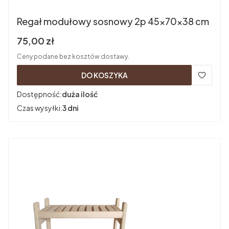
Regał modułowy sosnowy 2p 45x70x38 cm
Cena brutto
75,00 zł
Ceny podane bez kosztów dostawy.
DO KOSZYKA
Dostępność:
duża ilość
Czas wysyłki:
3 dni