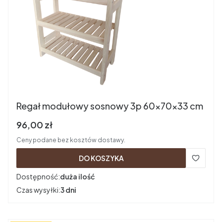
Regał modułowy sosnowy 3p 60x70x33 cm
Cena brutto
96,00 zł
Ceny podane bez kosztów dostawy.
DO KOSZYKA
Dostępność:
duża ilość
Czas wysyłki:
3 dni