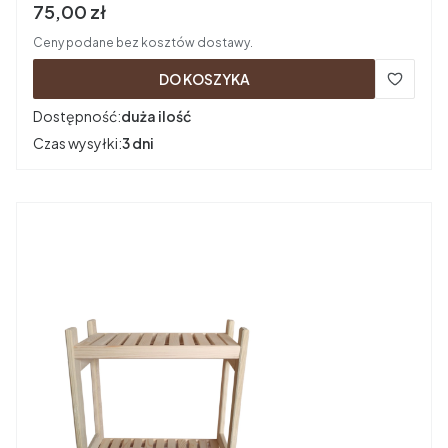
Cena brutto
75,00 zł
Ceny podane bez kosztów dostawy.
DO KOSZYKA
Dostępność:
duża ilość
Czas wysyłki:
3 dni