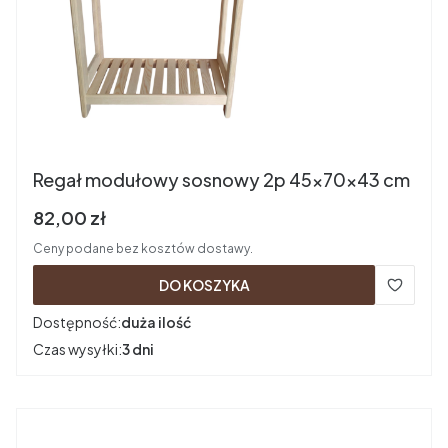
Regał modułowy sosnowy 2p 45x70x43 cm
Cena brutto
82,00 zł
Ceny podane bez kosztów dostawy.
DO KOSZYKA
Dostępność:
duża ilość
Czas wysyłki:
3 dni