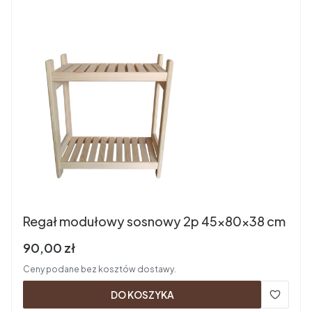
Regał modułowy sosnowy 2p 45x80x38 cm
Cena brutto
90,00 zł
Ceny podane bez kosztów dostawy.
DO KOSZYKA