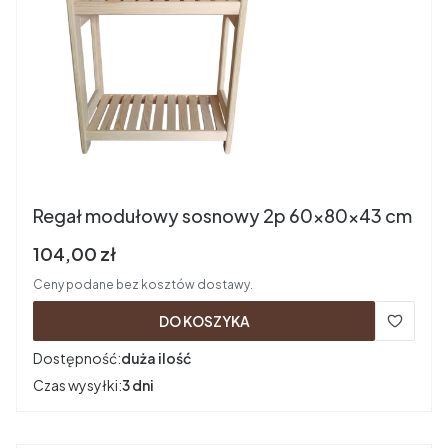
Regał modułowy sosnowy 2p 60x80x43 cm
Cena brutto
104,00 zł
Ceny podane bez kosztów dostawy.
DO KOSZYKA
Dostępność:
duża ilość
Czas wysyłki:
3 dni