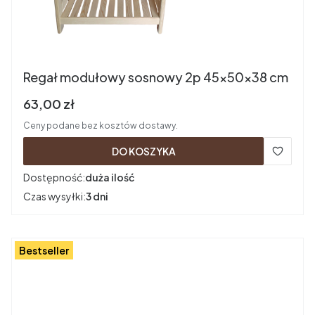
Regał modułowy sosnowy 2p 45x50x38 cm
Cena brutto
63,00 zł
Ceny podane bez kosztów dostawy.
DO KOSZYKA
Dostępność:
duża ilość
Czas wysyłki:
3 dni
Bestseller