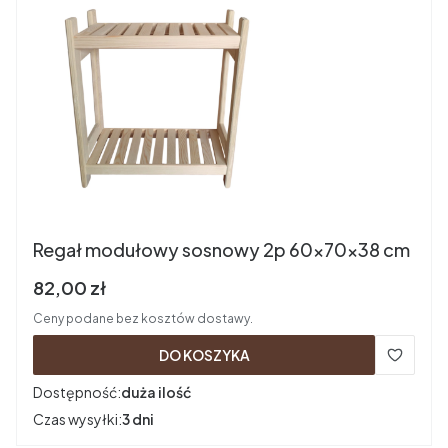
Regał modułowy sosnowy 2p 60x70x38 cm
Cena brutto
82,00 zł
Ceny podane bez kosztów dostawy.
DO KOSZYKA
Dostępność:
duża ilość
Czas wysyłki:
3 dni