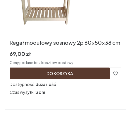
Regał modułowy sosnowy 2p 60x50x38 cm
Cena brutto
69,00 zł
Ceny podane bez kosztów dostawy.
DO KOSZYKA
Dostępność:
duża ilość
Czas wysyłki:
3 dni