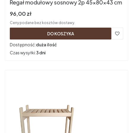
Regał modułowy sosnowy 2p 45x80x43 cm
Cena brutto
96,00 zł
Ceny podane bez kosztów dostawy.
DO KOSZYKA
Dostępność:
duża ilość
Czas wysyłki:
3 dni