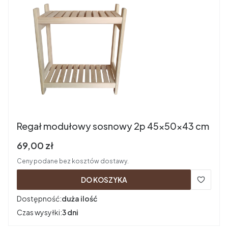
Regał modułowy sosnowy 2p 45x50x43 cm
Cena brutto
69,00 zł
Ceny podane bez kosztów dostawy.
DO KOSZYKA
Dostępność:
duża ilość
Czas wysyłki:
3 dni