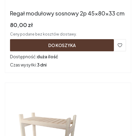
Regał modułowy sosnowy 2p 45x80x33 cm
Cena brutto
80,00 zł
Ceny podane bez kosztów dostawy.
DO KOSZYKA
Dostępność:
duża ilość
Czas wysyłki:
3 dni