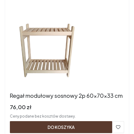
Regał modułowy sosnowy 2p 60x70x33 cm
Cena brutto
76,00 zł
Ceny podane bez kosztów dostawy.
DO KOSZYKA