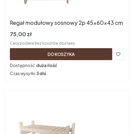
Regał modułowy sosnowy 2p 45x60x43 cm
Cena brutto
75,00 zł
Ceny podane bez kosztów dostawy.
DO KOSZYKA
Dostępność:
duża ilość
Czas wysyłki:
3 dni