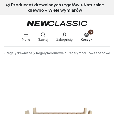
🌿 Producent drewnianych regałów • Naturalne
drewno • Wiele wymiarów
Produkty w koszy
Otwórz wyszukiwarkę
Menu
Szukaj
Zaloguj się
Koszyk
End of main navigation
ik
Regały drewniane
Regały modułowe
Regały modułowe sosnowe
Etykiety