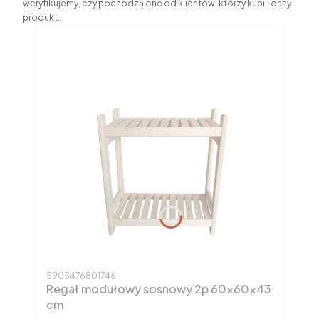
weryfikujemy, czy pochodzą one od klientów, którzy kupili dany
produkt.
Kod produktu
5905476801746
Regał modułowy sosnowy 2p 60x60x43
cm