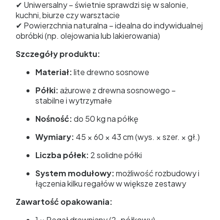
✔ Uniwersalny – świetnie sprawdzi się w salonie,
kuchni, biurze czy warsztacie
✔ Powierzchnia naturalna – idealna do indywidualnej
obróbki (np. olejowania lub lakierowania)
Szczegóły produktu:
Materiał:
lite drewno sosnowe
Półki:
ażurowe z drewna sosnowego –
stabilne i wytrzymałe
Nośność:
do 50 kg na półkę
Wymiary:
45 × 60 × 43 cm (wys. × szer. × gł.)
Liczba półek:
2 solidne półki
System modułowy:
możliwość rozbudowy i
łączenia kilku regałów w większe zestawy
Zawartość opakowania:
1 × Regał drewniany (2-półkowy)