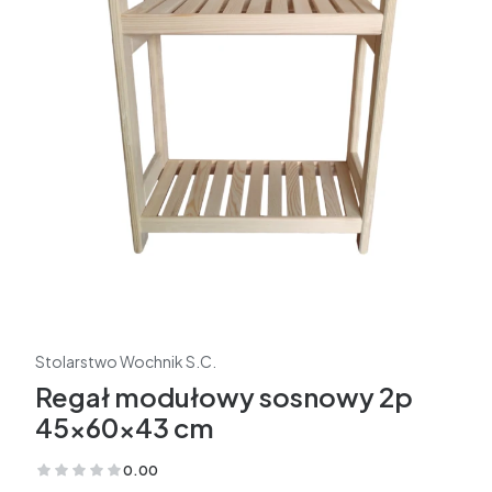
Stolarstwo Wochnik S.C.
Regał modułowy sosnowy 2p
45x60x43 cm
0.00
(Oceny: 0 Recenzje: 0)