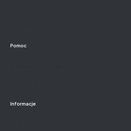
Formy płatności
Czas i koszty dostawy
Czas realizacji zamówienia
Raty
Pomoc
Zwroty i reklamacje
Ustawienia plików cookies
Regulamin
Polityka prywatności
Pytania i odpowiedzi
Informacje
Program lojalnościowy
Twoje zamówienia