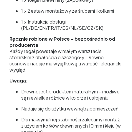
1 × Zestaw montażowy ze śrubami i kołkami
1 × Instrukcja obsługi
(PL/DE/EN/FR/IT/ES/NL/SE/CZ/SK)
Ręcznie robione w Polsce – bezpośrednio od
producenta
Każdy regał powstaje w małym warsztacie
stolarskim z dbałością o szczegóły. Drewno
sosnowe nadaje mu wyjątkową trwałość i elegancki
wygląd.
Uwaga:
Drewno jest produktem naturalnym – możliwe
są niewielkie różnice w kolorze i usłojeniu.
Nadaje się do użytku wewnątrz pomieszczeń.
Dla maksymalnej stabilności zalecamy montaż
z użyciem kołków drewnianych 10 mm i kleju (w
zestawie).