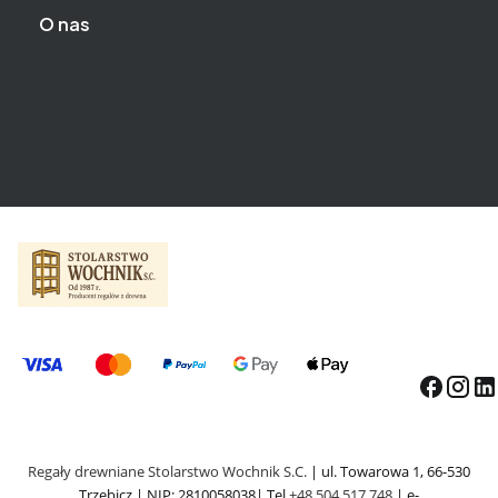
O nas
O firmie
Blog
Kontakt
Regały drewniane Stolarstwo Wochnik S.C.
| ul. Towarowa 1, 66-530
Trzebicz |
NIP: 2810058038
| Tel.
+48 504 517 748
| e-