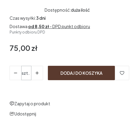
Dostępność:
duża ilość
Czas wysyłki:
3 dni
Dostawa
od 8,50 zł
- DPD punkt odbioru
Punkty odbioru DPD
75,00 zł
Cena
Ilość
szt.
DODAJ DO KOSZYKA
Zapytaj o produkt
Udostępnij