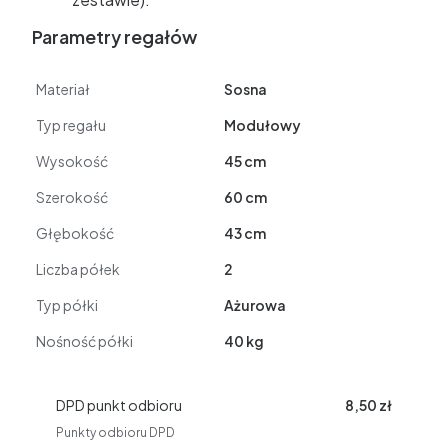
Parametry regałów
Materiał
Sosna
Typ regału
Modułowy
Wysokość
45 cm
Szerokość
60 cm
Głębokość
43 cm
Liczba półek
2
Typ półki
Ażurowa
Nośność półki
40 kg
DPD punkt odbioru
8,50 zł
Punkty odbioru DPD