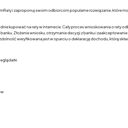
 mRaty i zaproponuj swoim odbiorcom popularne rozwiązanie, które moż
nie kupować na raty w internecie. Cały proces wnioskowania o raty odb
anku. Złożenie wniosku, otrzymanie decyzji z banku i zaakceptowan
lność weryfikowana jest w oparciu o deklarację dochodu, którą skła
zeglądarki
ów