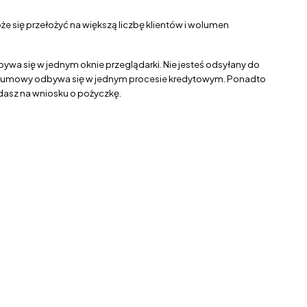
e się przełożyć na większą liczbę klientów i wolumen
ywa się w jednym oknie przeglądarki. Nie jesteś odsyłany do
ie umowy odbywa się w jednym procesie kredytowym. Ponadto
dasz na wniosku o pożyczkę.