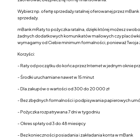
Wybierz np. ofertę sprzedaży ratalnej oferowanej przez mBank
sprzedaży.
mBank mRaty to pożyczka ratalna, dzięki której możesz swobod
żadnych dodatkowych komunikatów mailowych czy placówki b
wymagamy od Ciebie minimum formalności, ponieważ Twoja zdo
Korzyści:
- Raty od początku do końca przez Internet w jednym oknie pr
- Środki uruchamiane nawet w 15 minut
- Dla zakupów o wartości od 300 do 20 000 zł
- Bez zbędnych formalności i podpisywania papierowych um
- Pożyczka rozpatrywana 7 dni w tygodniu
- Okres spłaty od 3 do 48 miesięcy
- Bez konieczności posiadania i zakładania konta w mBank