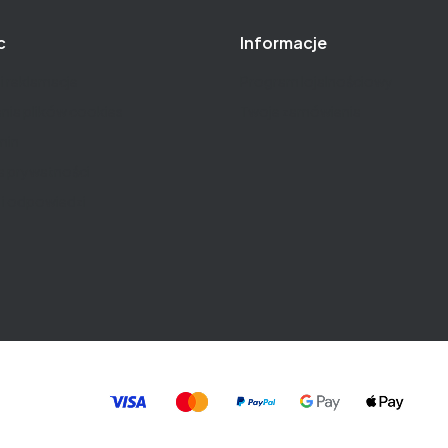
c
Informacje
i reklamacje
Program lojalnościowy
nia plików cookies
Twoje zamówienia
min
a prywatności
 i odpowiedzi