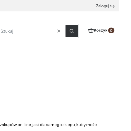
Zaloguj się
Produkty w koszyku
Koszyk
Wyczyść
Szukaj
akupów on-line, jak i dla samego sklepu, który może