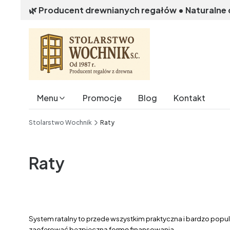
🌿 Producent drewnianych regałów • Naturalne
Menu
Promocje
Blog
Kontakt
End of main navigation
Stolarstwo Wochnik
Raty
Raty
System ratalny to przede wszystkim praktyczna i bardzo popul
zaoferować bezpieczną formę finansowania.