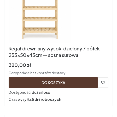
Regał drewniany wysoki dzielony 7 półek
253×50×43cm — sosna surowa
Cena brutto
320,00 zł
Ceny podane bez kosztów dostawy.
DO KOSZYKA
Dostępność:
duża ilość
Czas wysyłki:
5 dni roboczych