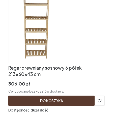
Regał drewniany sosnowy 6 półek
213x60x43 cm
Cena brutto
306,00 zł
Ceny podane bez kosztów dostawy.
DO KOSZYKA
Dostępność:
duża ilość