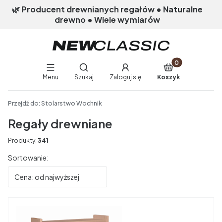
🌿 Producent drewnianych regałów • Naturalne
drewno • Wiele wymiarów
Produkty w koszy
Otwórz wyszukiwarkę
Menu
Szukaj
Zaloguj się
Koszyk
End of main navigation
Przejdź do:
Stolarstwo Wochnik
Regały drewniane
Produkty:
341
Lista produktów
Sortowanie:
Cena: od najwyższej