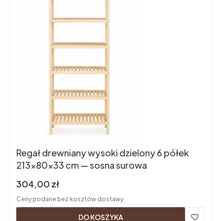
Regał drewniany wysoki dzielony 6 półek
213×80×33 cm — sosna surowa
Cena brutto
304,00 zł
Ceny podane bez kosztów dostawy.
DO KOSZYKA