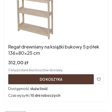
Regał drewniany na książki bukowy 5 półek
136x80x25 cm
Cena brutto
312,00 zł
Ceny podane bez kosztów dostawy.
DO KOSZYKA
Dostępność:
duża ilość
Czas wysyłki:
10 dni roboczych