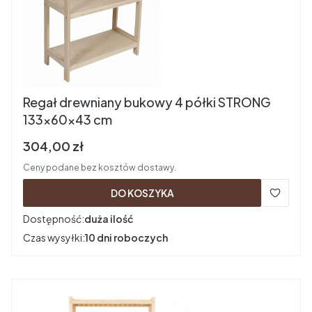
Regał drewniany bukowy 4 półki STRONG
133x60x43 cm
Cena brutto
304,00 zł
Ceny podane bez kosztów dostawy.
DO KOSZYKA
Dostępność:
duża ilość
Czas wysyłki:
10 dni roboczych