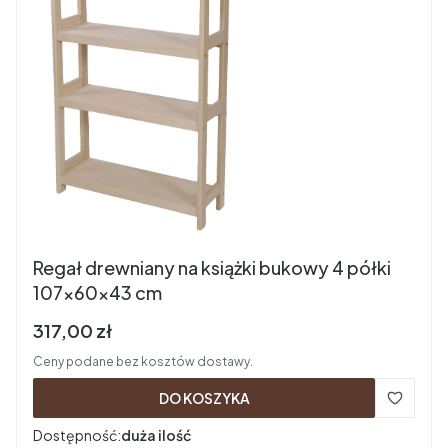
Regał drewniany na książki bukowy 4 półki
107x60x43 cm
Cena brutto
317,00 zł
Ceny podane bez kosztów dostawy.
DO KOSZYKA
Dostępność:
duża ilość