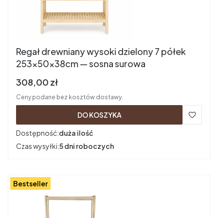
Regał drewniany wysoki dzielony 7 półek
253×50×38cm — sosna surowa
Cena brutto
308,00 zł
Ceny podane bez kosztów dostawy.
DO KOSZYKA
Dostępność:
duża ilość
Czas wysyłki:
5 dni roboczych
Bestseller