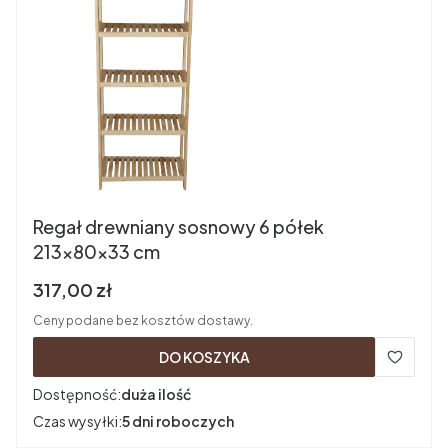
Regał drewniany sosnowy 6 półek
213x80x33 cm
Cena brutto
317,00 zł
Ceny podane bez kosztów dostawy.
DO KOSZYKA
Dostępność:
duża ilość
Czas wysyłki:
5 dni roboczych