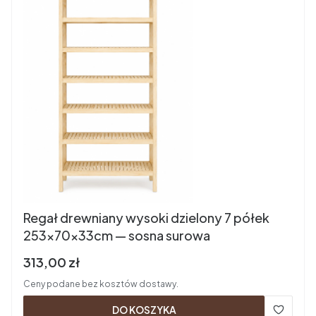
Regał drewniany wysoki dzielony 7 półek
253×70×33cm — sosna surowa
Cena brutto
313,00 zł
Ceny podane bez kosztów dostawy.
DO KOSZYKA