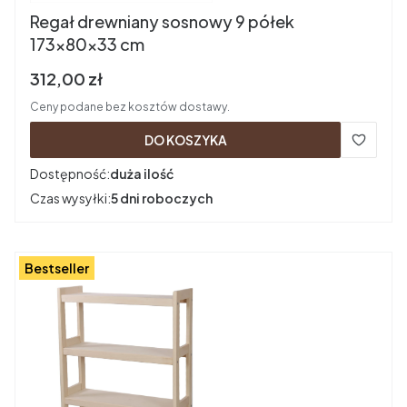
Regał drewniany sosnowy 9 półek
173x80x33 cm
Cena brutto
312,00 zł
Ceny podane bez kosztów dostawy.
DO KOSZYKA
Dostępność:
duża ilość
Czas wysyłki:
5 dni roboczych
Bestseller