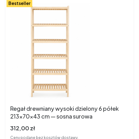
Bestseller
Regał drewniany wysoki dzielony 6 półek
213×70×43 cm — sosna surowa
Cena brutto
312,00 zł
Ceny podane bez kosztów dostawy.