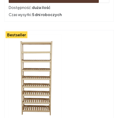
Dostępność:
duża ilość
Czas wysyłki:
5 dni roboczych
Bestseller