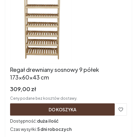
Regał drewniany sosnowy 9 półek
173x60x43 cm
Cena brutto
309,00 zł
Ceny podane bez kosztów dostawy.
DO KOSZYKA
Dostępność:
duża ilość
Czas wysyłki:
5 dni roboczych