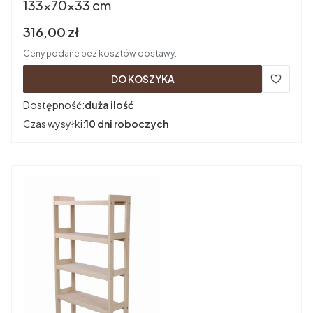
133x70x33 cm
Cena brutto
316,00 zł
Ceny podane bez kosztów dostawy.
DO KOSZYKA
Dostępność:
duża ilość
Czas wysyłki:
10 dni roboczych