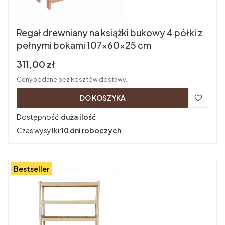
Regał drewniany na książki bukowy 4 półki z
pełnymi bokami 107x60x25 cm
Cena brutto
311,00 zł
Ceny podane bez kosztów dostawy.
DO KOSZYKA
Dostępność:
duża ilość
Czas wysyłki:
10 dni roboczych
Bestseller