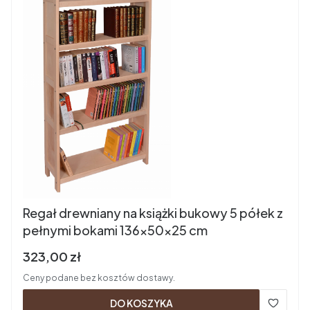
Regał drewniany na książki bukowy 5 półek z
pełnymi bokami 136x50x25 cm
Cena brutto
323,00 zł
Ceny podane bez kosztów dostawy.
DO KOSZYKA