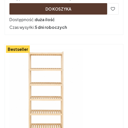
DO KOSZYKA
Dostępność:
duża ilość
Czas wysyłki:
5 dni roboczych
Bestseller