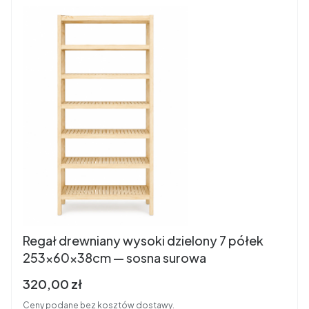
Regał drewniany wysoki dzielony 7 półek
253×60×38cm — sosna surowa
Cena brutto
320,00 zł
Ceny podane bez kosztów dostawy.