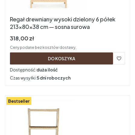
Regał drewniany wysoki dzielony 6 półek
213×80×38 cm — sosna surowa
Cena brutto
318,00 zł
Ceny podane bez kosztów dostawy.
DO KOSZYKA
Dostępność:
duża ilość
Czas wysyłki:
5 dni roboczych
Bestseller