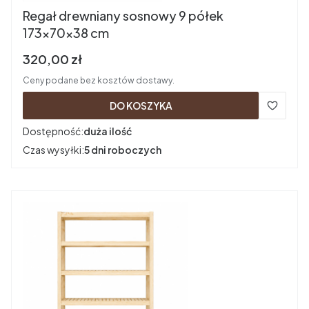
Regał drewniany sosnowy 9 półek
173x70x38 cm
Cena brutto
320,00 zł
Ceny podane bez kosztów dostawy.
DO KOSZYKA
Dostępność:
duża ilość
Czas wysyłki:
5 dni roboczych