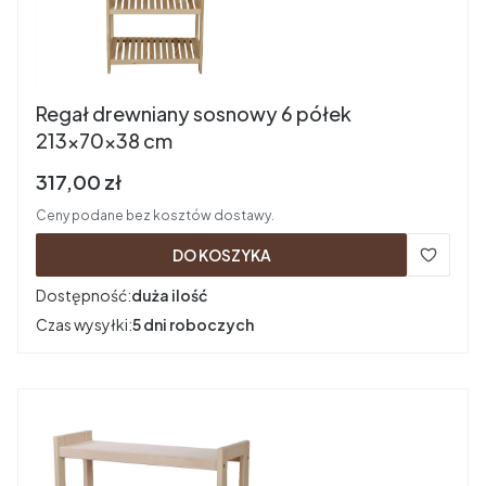
Regał drewniany sosnowy 6 półek
213x70x38 cm
Cena brutto
317,00 zł
Ceny podane bez kosztów dostawy.
DO KOSZYKA
Dostępność:
duża ilość
Czas wysyłki:
5 dni roboczych