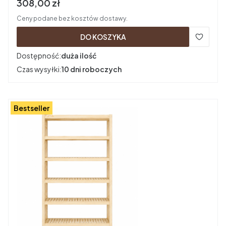
Cena brutto
308,00 zł
Ceny podane bez kosztów dostawy.
DO KOSZYKA
Dostępność:
duża ilość
Czas wysyłki:
10 dni roboczych
Bestseller