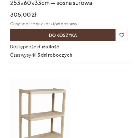
253×60×33cm — sosna surowa
Cena brutto
305,00 zł
Ceny podane bez kosztów dostawy.
DO KOSZYKA
Dostępność:
duża ilość
Czas wysyłki:
5 dni roboczych