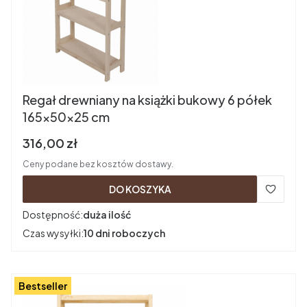
Regał drewniany na książki bukowy 6 półek
165x50x25 cm
Cena brutto
316,00 zł
Ceny podane bez kosztów dostawy.
DO KOSZYKA
Dostępność:
duża ilość
Czas wysyłki:
10 dni roboczych
Bestseller