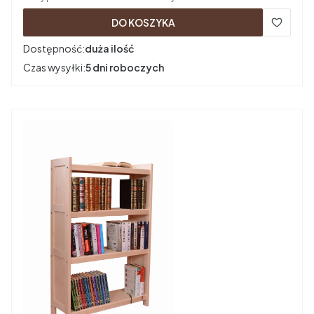
DO KOSZYKA
Dostępność:
duża ilość
Czas wysyłki:
5 dni roboczych