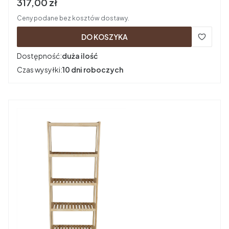
Cena brutto
317,00 zł
Ceny podane bez kosztów dostawy.
DO KOSZYKA
Dostępność:
duża ilość
Czas wysyłki:
10 dni roboczych