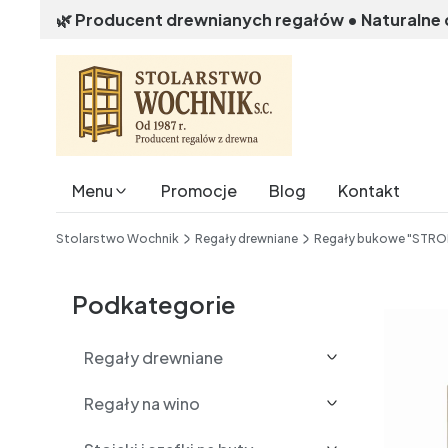
🌿 Producent drewnianych regałów • Naturalne
Menu
Promocje
Blog
Kontakt
End of main navigation
Stolarstwo Wochnik
Regały drewniane
Regały bukowe "STR
Etykiety
Podkategorie
Regały drewniane
Regały na wino