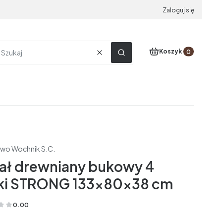
Zaloguj się
Produkty w koszyku
Koszyk
Wyczyść
Szukaj
two Wochnik S.C.
ał drewniany bukowy 4
ki STRONG 133x80x38 cm
0.00
(Oceny: 0 Recenzje: 0)