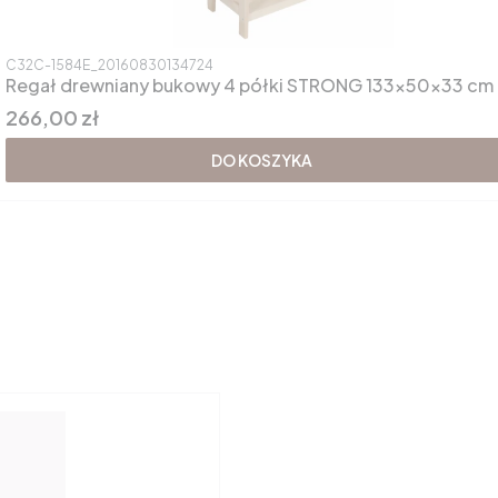
Kod produktu
C32C-1584E_20160830134724
Regał drewniany bukowy 4 półki STRONG 133x50x33 cm
Cena
266,00 zł
DO KOSZYKA