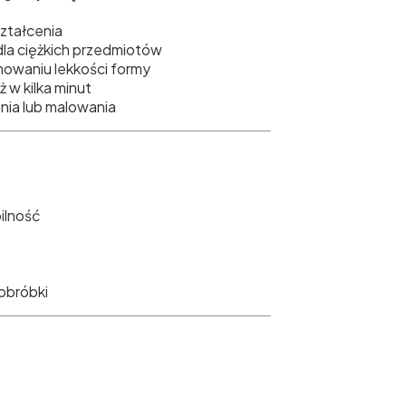
ształcenia
dla ciężkich przedmiotów
owaniu lekkości formy
 w kilka minut
ania lub malowania
ilność
obróbki