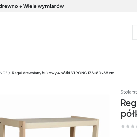
 drewno • Wiele wymiarów
ONG"
Regał drewniany bukowy 4 półki STRONG 133x80x38 cm
Stolars
Reg
pół