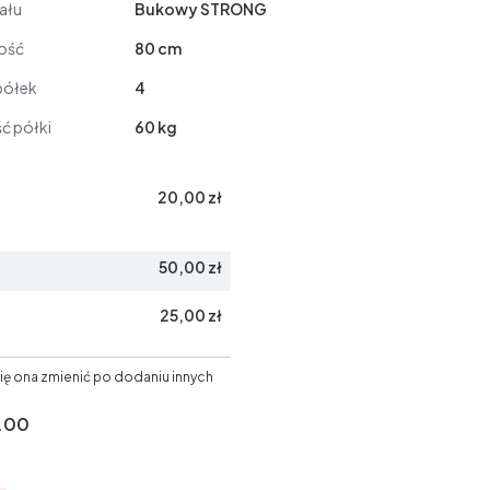
ału
Bukowy STRONG
ość
80 cm
półek
4
ć półki
60 kg
20,00 zł
50,00 zł
25,00 zł
ię ona zmienić po dodaniu innych
.00