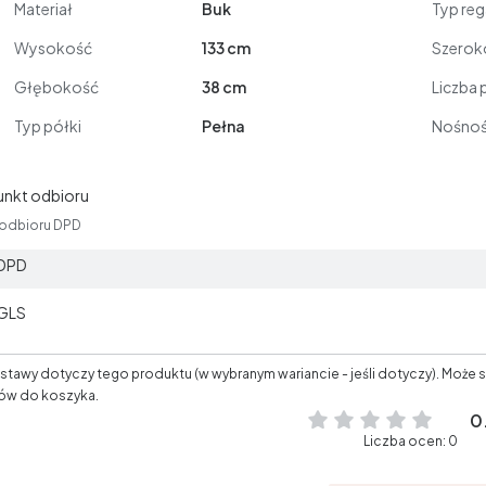
Materiał
Buk
Typ reg
Wysokość
133 cm
Szerok
Głębokość
38 cm
Liczba 
Typ półki
Pełna
Nośnoś
unkt odbioru
 odbioru DPD
 DPD
 GLS
tawy dotyczy tego produktu (w wybranym wariancie - jeśli dotyczy). Może s
ów do koszyka.
0
Liczba ocen: 0