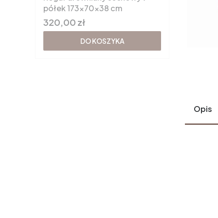
półek 173x70x38 cm
Cena
320,00 zł
DO KOSZYKA
Opis