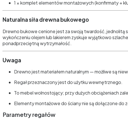
1 × komplet elementów montażowych (konfirmaty + kl
Naturalna siła drewna bukowego
Drewno bukowe cenione jest za swoją twardość, jednolitą st
wykończeniu olejem lub lakierem zyskuje wyjątkowo szlache
ponadprzeciętną wytrzymałość.
Uwaga
Drewno jest materiałem naturalnym — możliwe są niewiel
Regał przeznaczony jest do użytku wewnętrznego.
To mebel wolnostojący; przy dużych obciążeniach za
Elementy montażowe do ściany nie są dołączone do 
Parametry regałów