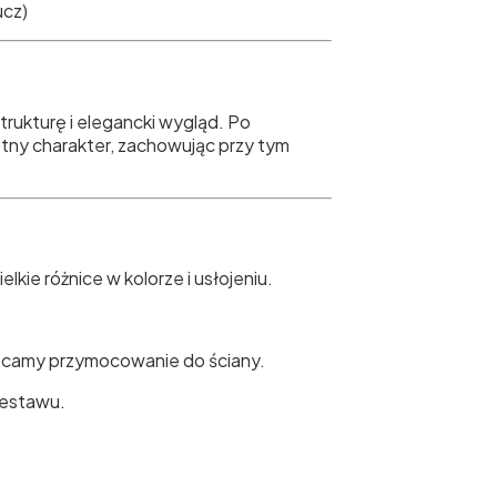
ucz)
rukturę i elegancki wygląd. Po
tny charakter, zachowując przy tym
kie różnice w kolorze i usłojeniu.
lecamy przymocowanie do ściany.
zestawu.