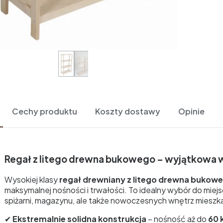
Cechy produktu
Koszty dostawy
Opinie
Regał z litego drewna bukowego – wyjątkowa w
Wysokiej klasy
regał drewniany z litego drewna bukow
maksymalnej nośności i trwałości. To idealny wybór do miejsc
spiżarni, magazynu, ale także nowoczesnych wnętrz mieszk
✔
Ekstremalnie solidna konstrukcja
– nośność aż do
60 