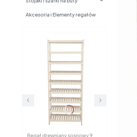
Stojaki i szafki na buty
Akcesoria i Elementy regałów
Regał drewniany sosnowy 9