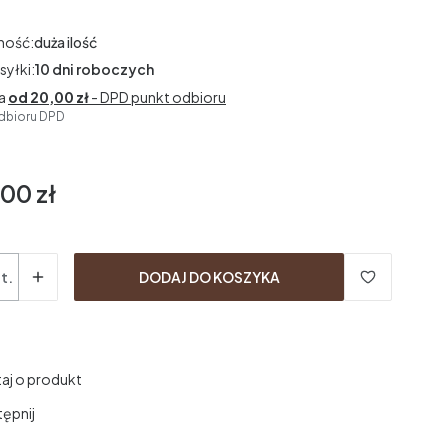
ność:
duża ilość
syłki:
10 dni roboczych
a
od 20,00 zł
- DPD punkt odbioru
dbioru DPD
00 zł
t.
DODAJ DO KOSZYKA
aj o produkt
ępnij