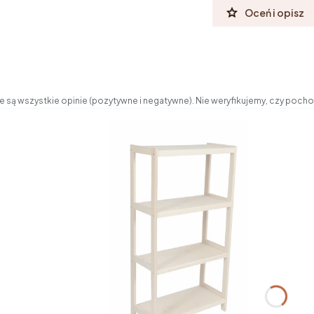
Oceń i opisz
 są wszystkie opinie (pozytywne i negatywne). Nie weryfikujemy, czy pochod