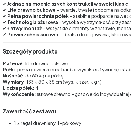
✔
Jedna z najmocniejszych konstrukcji w swojej klasie
✔
Lite drewno bukowe
– twarde, trwałe i odporne na odk
✔
Pełna powierzchnia półek
– stabilne podparcie nawet 
✔
Technologia ażurowa
– wysoka wytrzymałość przy zach
✔
Łatwy montaż
– wszystkie elementy w zestawie, montaż
✔
Powierzchnia surowa
– idealna do olejowania, lakierow
Szczegóły produktu
Materiał:
lite drewno bukowe
Półki:
pełna powierzchnia, bardzo wysoka sztywność i stab
Nośność:
do 60 kg na półkę
Wymiary:
133 × 80 × 38 cm (wys. × szer. × gł.)
Liczba półek:
4
Wykończenie:
surowe drewno – gotowe do indywidualnej 
Zawartość zestawu
1 × regał drewniany 4-półkowy