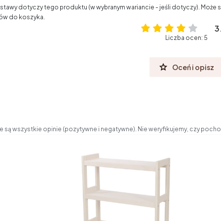
tawy dotyczy tego produktu (w wybranym wariancie - jeśli dotyczy). Może s
ów do koszyka.
3
Liczba ocen: 5
Oceń i opisz
 są wszystkie opinie (pozytywne i negatywne). Nie weryfikujemy, czy pochod