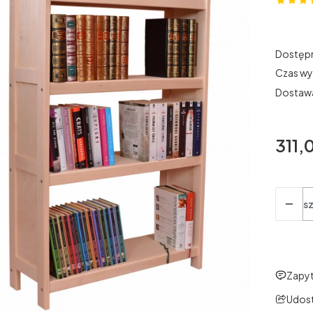
Dostęp
Czas wy
Dostaw
311,0
Cena
Ilość
sz
Zapyt
Udost