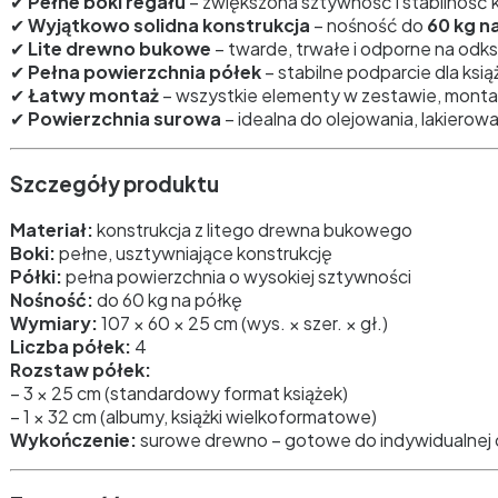
✔
Pełne boki regału
– zwiększona sztywność i stabilność k
✔
Wyjątkowo solidna konstrukcja
– nośność do
60 kg n
✔
Lite drewno bukowe
– twarde, trwałe i odporne na odk
✔
Pełna powierzchnia półek
– stabilne podparcie dla ksią
✔
Łatwy montaż
– wszystkie elementy w zestawie, montaż
✔
Powierzchnia surowa
– idealna do olejowania, lakierow
Szczegóły produktu
Materiał:
konstrukcja z litego drewna bukowego
Boki:
pełne, usztywniające konstrukcję
Półki:
pełna powierzchnia o wysokiej sztywności
Nośność:
do 60 kg na półkę
Wymiary:
107 × 60 × 25 cm (wys. × szer. × gł.)
Liczba półek:
4
Rozstaw półek:
– 3 × 25 cm (standardowy format książek)
– 1 × 32 cm (albumy, książki wielkoformatowe)
Wykończenie:
surowe drewno – gotowe do indywidualnej 