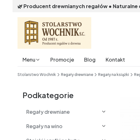
🌿 Producent drewnianych regałów • Naturalne
Menu
Promocje
Blog
Kontakt
End of main navigation
Stolarstwo Wochnik
Regały drewniane
Regały na książki
Reg
Etykiety
Podkategorie
Regały drewniane
Regały na wino