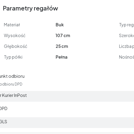
Parametry regałów
Materiał
Buk
Typ reg
Wysokość
107 cm
Szerok
Głębokość
25 cm
Liczba 
Typ półki
Pełna
Nośnoś
unkt odbioru
 odbioru DPD
 Kurier InPost
 DPD
 GLS