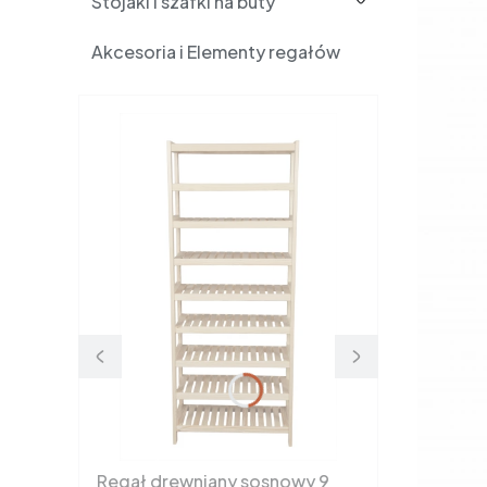
Stojaki i szafki na buty
Akcesoria i Elementy regałów
Regał drewniany sosnowy 9