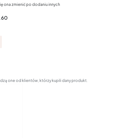
ię ona zmienić po dodaniu innych
.60
zą one od klientów, którzy kupili dany produkt.