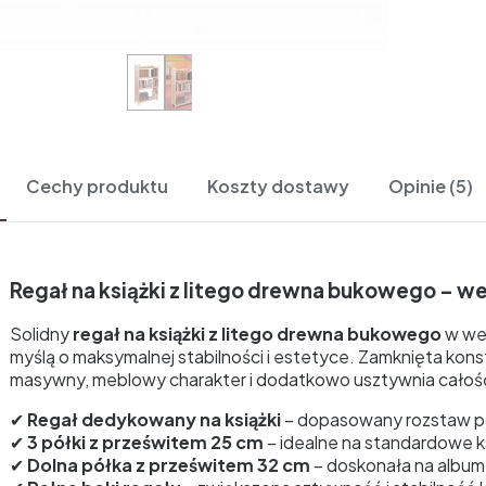
Cechy produktu
Koszty dostawy
Opinie (5)
Regał na książki z litego drewna bukowego – we
Solidny
regał na książki z litego drewna bukowego
w wer
myślą o maksymalnej stabilności i estetyce. Zamknięta kons
masywny, meblowy charakter i dodatkowo usztywnia całoś
✔
Regał dedykowany na książki
– dopasowany rozstaw p
✔
3 półki z prześwitem 25 cm
– idealne na standardowe ks
✔
Dolna półka z prześwitem 32 cm
– doskonała na album