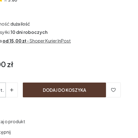
3.60
(Oceny: 5 Recenzje: 0)
ność:
duża ilość
syłki:
10 dni roboczych
a
od 15,00 zł
- Shoper Kurier InPost
0 zł
t.
DODAJ DO KOSZYKA
aj o produkt
ępnij