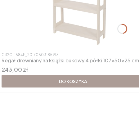
Kod produktu
C32C-1584E_20170503185913
Regał drewniany na książki bukowy 4 półki 107×50×25 cm
Cena
243,00 zł
DO KOSZYKA