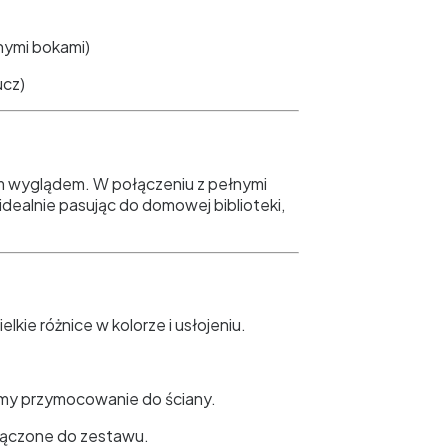
łnymi bokami)
ucz)
im wyglądem. W połączeniu z pełnymi
idealnie pasując do domowej biblioteki,
kie różnice w kolorze i usłojeniu.
amy przymocowanie do ściany.
łączone do zestawu.