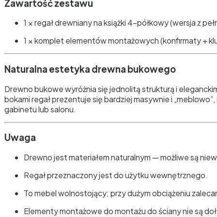
Zawartość zestawu
1 × regał drewniany na książki 4-półkowy (wersja z pe
1 × komplet elementów montażowych (konfirmaty + kl
Naturalna estetyka drewna bukowego
Drewno bukowe wyróżnia się jednolitą strukturą i eleganck
bokami regał prezentuje się bardziej masywnie i „meblowo”, 
gabinetu lub salonu.
Uwaga
Drewno jest materiałem naturalnym — możliwe są niewiel
Regał przeznaczony jest do użytku wewnętrznego.
To mebel wolnostojący; przy dużym obciążeniu zalec
Elementy montażowe do montażu do ściany nie są do