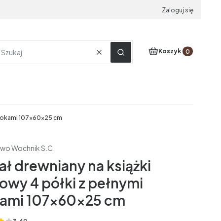
Zaloguj się
Produkty w koszyku
Koszyk
Wyczyść
Szukaj
i bokami 107x60x25 cm
two Wochnik S.C.
ał drewniany na książki
owy 4 półki z pełnymi
ami 107x60x25 cm