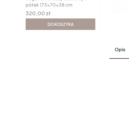
półek 173x70x38 cm
Cena
320,00 zł
DO KOSZYKA
Opis