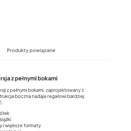
Produkty powiązane
rsja z pełnymi bokami
sji z pełnymi bokami, zaprojektowany z
trukcja boczna nadaje regałowi bardziej
ć.
ółek
iążki
y i większe formaty