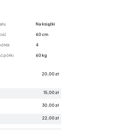
ału
Na książki
ość
60 cm
półek
4
ć półki
60 kg
20,00 zł
15,00 zł
30,00 zł
22,00 zł