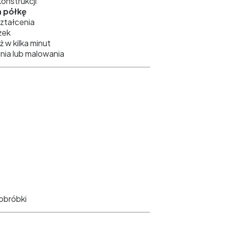
onstrukcji
a półkę
ształcenia
żek
 w kilka minut
ania lub malowania
obróbki