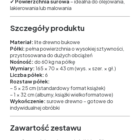
✔
Powierzchnia surowa
– idealna do olejowania,
lakierowania lub malowania
Szczegóły produktu
Materiał:
lite drewno bukowe
Półki:
pełna powierzchnia o wysokiej sztywności,
przystosowana do dużych obciążeń
Nośność:
do 60 kg na półkę
Wymiary:
165 × 70 × 43 cm (wys. × szer. × gł.)
Liczba półek:
6
Rozstaw półek:
– 5 × 25 cm (standardowy format książek)
– 1 × 32 cm (albumy, książki wielkoformatowe)
Wykończenie:
surowe drewno – gotowe do
indywidualnej obróbki
Zawartość zestawu