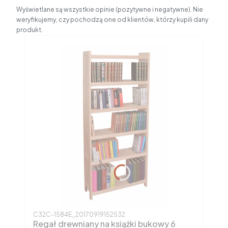
Wyświetlane są wszystkie opinie (pozytywne i negatywne). Nie
weryfikujemy, czy pochodzą one od klientów, którzy kupili dany
produkt.
Kod produktu
C32C-1584E_20170919152532
Regał drewniany na książki bukowy 6