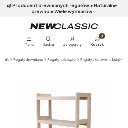
🌿 Producent drewnianych regałów • Naturalne
drewno • Wiele wymiarów
Produkty w koszy
Otwórz wyszukiwarkę
Menu
Szukaj
Zaloguj się
Koszyk
End of main navigation
chnik
Regały drewniane
Regały na książki
Regały ażurowe na książki
Etykiety