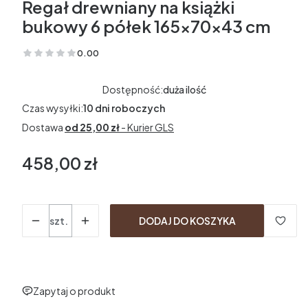
Regał drewniany na książki
bukowy 6 półek 165x70x43 cm
0.00
(Oceny: 0 Recenzje: 0)
Dostępność:
duża ilość
Czas wysyłki:
10 dni roboczych
Dostawa
od 25,00 zł
- Kurier GLS
458,00 zł
Cena
Ilość
szt.
DODAJ DO KOSZYKA
Zapytaj o produkt