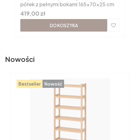
półek z pełnymi bokami 165x70x25 cm
Cena
419,00 zł
DO KOSZYKA
Nowości
Bestseller
Nowość