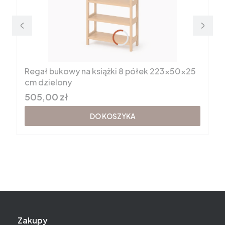
Regał bukowy na książki 8 półek 223x50x25
cm dzielony
Cena brutto
505,00 zł
DO KOSZYKA
Linki w stopce
Zakupy