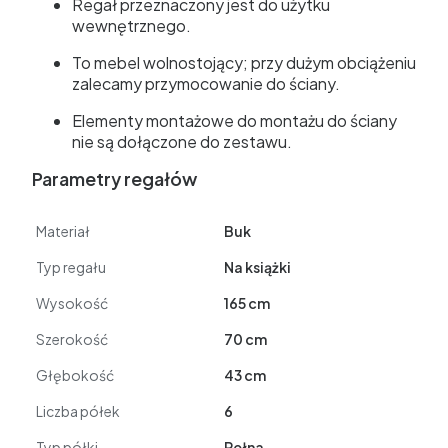
Regał przeznaczony jest do użytku
wewnętrznego.
To mebel wolnostojący; przy dużym obciążeniu
zalecamy przymocowanie do ściany.
Elementy montażowe do montażu do ściany
nie są dołączone do zestawu.
Parametry regałów
Materiał
Buk
Typ regału
Na książki
Wysokość
165 cm
Szerokość
70 cm
Głębokość
43 cm
Liczba półek
6
Typ półki
Pełna