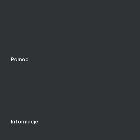
Jak kupować?
Formy płatności
Czas i koszty dostawy
Czas realizacji zamówienia
Raty
Pomoc
Zwroty i reklamacje
Ustawienia plików cookies
Regulamin
Polityka prywatności
Pytania i odpowiedzi
Informacje
Program lojalnościowy