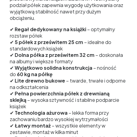
podział półek zapewnia wygodę użytkowania oraz
wyjątkową stabilność nawet przy dużym
obciążeniu.
✔
Regał dedykowany na książki
– optymalny
rozstaw półek
✔
5 półek z prześwitem 25 cm
– idealne do
standardowych książek
✔
Dolna półka z prześwitem 32 cm
– doskonała
na albumy i większe formaty
✔
Wyjątkowo solidna konstrukcja
– nośność
do
60 kg na półkę
✔
Lite drewno bukowe
– twarde, trwałe i odporne
na odkształcenia
✔
Pełna powierzchnia półek z drewnianą
sklejką
– wysoka sztywność i stabilne podparcie
książek
✔
Technologia ażurowa
– lekka forma przy
zachowaniu bardzo wysokiej wytrzymałości
✔
Łatwy montaż
– wszystkie elementy w
zestawie, montaż w kilka minut