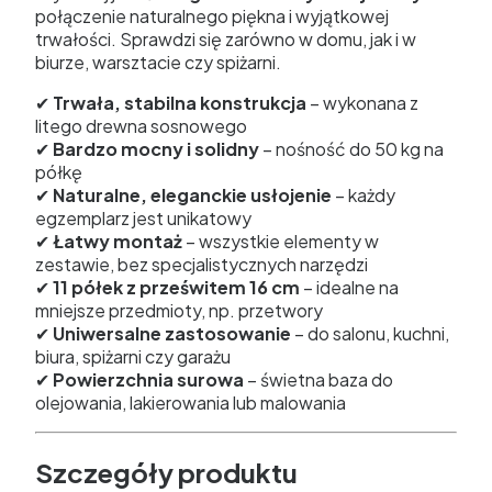
połączenie naturalnego piękna i wyjątkowej
trwałości. Sprawdzi się zarówno w domu, jak i w
biurze, warsztacie czy spiżarni.
✔
Trwała, stabilna konstrukcja
– wykonana z
litego drewna sosnowego
✔
Bardzo mocny i solidny
– nośność do 50 kg na
półkę
✔
Naturalne, eleganckie usłojenie
– każdy
egzemplarz jest unikatowy
✔
Łatwy montaż
– wszystkie elementy w
zestawie, bez specjalistycznych narzędzi
✔
11 półek z prześwitem 16 cm
– idealne na
mniejsze przedmioty, np. przetwory
✔
Uniwersalne zastosowanie
– do salonu, kuchni,
biura, spiżarni czy garażu
✔
Powierzchnia surowa
– świetna baza do
olejowania, lakierowania lub malowania
Szczegóły produktu