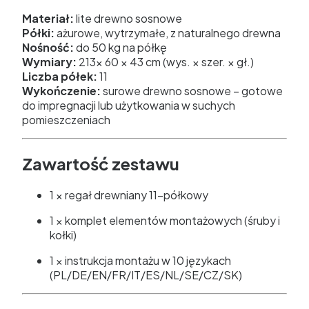
Materiał:
lite drewno sosnowe
Półki:
ażurowe, wytrzymałe, z naturalnego drewna
Nośność:
do 50 kg na półkę
Wymiary:
213× 60 × 43 cm (wys. × szer. × gł.)
Liczba półek:
11
Wykończenie:
surowe drewno sosnowe – gotowe
do impregnacji lub użytkowania w suchych
pomieszczeniach
Zawartość zestawu
1 × regał drewniany 11-półkowy
1 × komplet elementów montażowych (śruby i
kołki)
1 × instrukcja montażu w 10 językach
(PL/DE/EN/FR/IT/ES/NL/SE/CZ/SK)