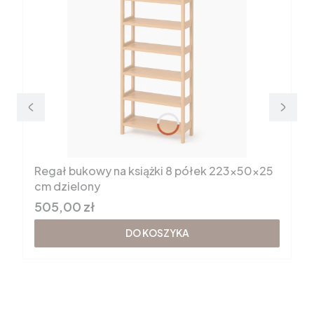
Regał bukowy na książki 8 półek 223x50x25
cm dzielony
Cena brutto
505,00 zł
DO KOSZYKA