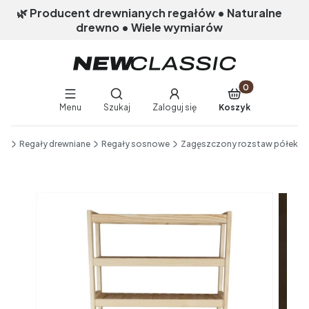
🌿 Producent drewnianych regałów • Naturalne
drewno • Wiele wymiarów
Produkty w koszy
Otwórz wyszukiwarkę
Menu
Szukaj
Zaloguj się
Koszyk
End of main navigation
ik
Regały drewniane
Regały sosnowe
Zagęszczony rozstaw półek
Etykiety