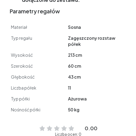
Parametry regałów
Materiał
Sosna
Typ regału
Zagęszczony rozstaw
półek
Wysokość
213 cm
Szerokość
60 cm
Głębokość
43 cm
Liczba półek
11
Typ półki
Ażurowa
Nośność półki
50 kg
0.00
Liczba ocen: 0