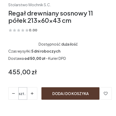
Stolarstwo Wochnik S.C.
Regał drewniany sosnowy 11
półek 213x60x43 cm
0.00
(Oceny: 0 Recenzje: 0)
Dostępność:
duża ilość
Czas wysyłki:
5 dni roboczych
Dostawa
od 50,00 zł
- Kurier DPD
455,00 zł
Cena
Ilość
szt.
DODAJ DO KOSZYKA