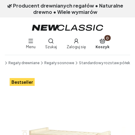
🌿 Producent drewnianych regałów • Naturalne
drewno • Wiele wymiarów
Produkty w koszy
Otwórz wyszukiwarkę
Menu
Szukaj
Zaloguj się
Koszyk
End of main navigation
ik
Regały drewniane
Regały sosnowe
Standardowy rozstaw półek
Etykiety
Bestseller