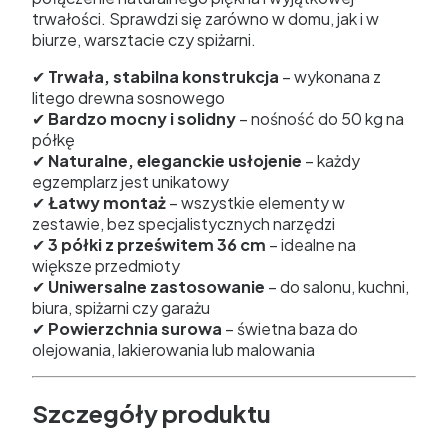
trwałości. Sprawdzi się zarówno w domu, jak i w
biurze, warsztacie czy spiżarni.
✔
Trwała, stabilna konstrukcja
– wykonana z
litego drewna sosnowego
✔
Bardzo mocny i solidny
– nośność do 50 kg na
półkę
✔
Naturalne, eleganckie usłojenie
– każdy
egzemplarz jest unikatowy
✔
Łatwy montaż
– wszystkie elementy w
zestawie, bez specjalistycznych narzędzi
✔
3 półki z prześwitem 36 cm
– idealne na
większe przedmioty
✔
Uniwersalne zastosowanie
– do salonu, kuchni,
biura, spiżarni czy garażu
✔
Powierzchnia surowa
– świetna baza do
olejowania, lakierowania lub malowania
Szczegóły produktu