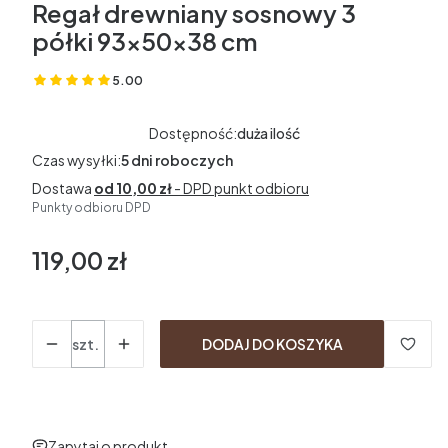
Regał drewniany sosnowy 3
półki 93x50x38 cm
5.00
(Oceny: 1 Recenzje: 0)
Dostępność:
duża ilość
Czas wysyłki:
5 dni roboczych
Dostawa
od 10,00 zł
- DPD punkt odbioru
Punkty odbioru DPD
119,00 zł
Cena
Ilość
szt.
DODAJ DO KOSZYKA
Zapytaj o produkt