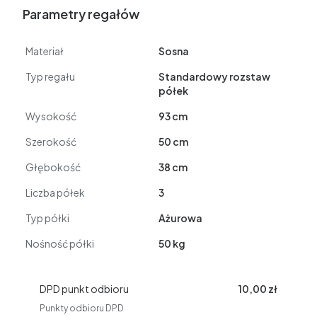
Parametry regałów
Materiał
Sosna
Typ regału
Standardowy rozstaw
półek
Wysokość
93 cm
Szerokość
50 cm
Głębokość
38 cm
Liczba półek
3
Typ półki
Ażurowa
Nośność półki
50 kg
DPD punkt odbioru
10,00 zł
Punkty odbioru DPD