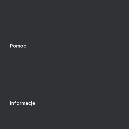
Jak kupować?
Formy płatności
Czas i koszty dostawy
Czas realizacji zamówienia
Raty
Pomoc
Zwroty i reklamacje
Ustawienia plików cookies
Regulamin
Polityka prywatności
Pytania i odpowiedzi
Informacje
Program lojalnościowy
Twoje zamówienia