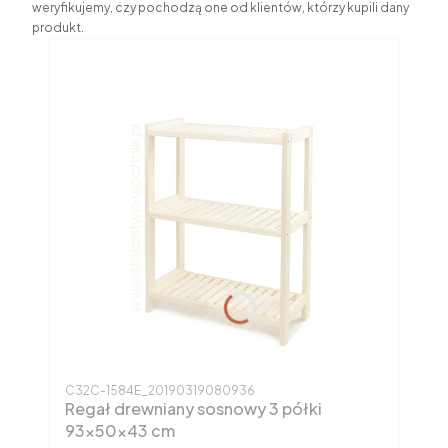
weryfikujemy, czy pochodzą one od klientów, którzy kupili dany
produkt.
Kod produktu
C32C-1584E_20190319080936
Regał drewniany sosnowy 3 półki
93x50x43 cm