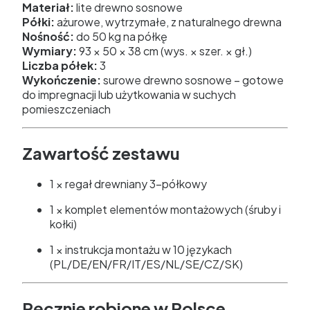
Materiał:
lite drewno sosnowe
Półki:
ażurowe, wytrzymałe, z naturalnego drewna
Nośność:
do 50 kg na półkę
Wymiary:
93 × 50 × 38 cm (wys. × szer. × gł.)
Liczba półek:
3
Wykończenie:
surowe drewno sosnowe – gotowe
do impregnacji lub użytkowania w suchych
pomieszczeniach
Zawartość zestawu
1 × regał drewniany 3-półkowy
1 × komplet elementów montażowych (śruby i
kołki)
1 × instrukcja montażu w 10 językach
(PL/DE/EN/FR/IT/ES/NL/SE/CZ/SK)
Ręcznie robione w Polsce