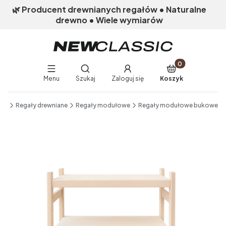
🌿 Producent drewnianych regałów • Naturalne
drewno • Wiele wymiarów
Produkty w koszy
Otwórz wyszukiwarkę
Menu
Szukaj
Zaloguj się
Koszyk
End of main navigation
nik
Regały drewniane
Regały modułowe
Regały modułowe bukowe
Etykiety