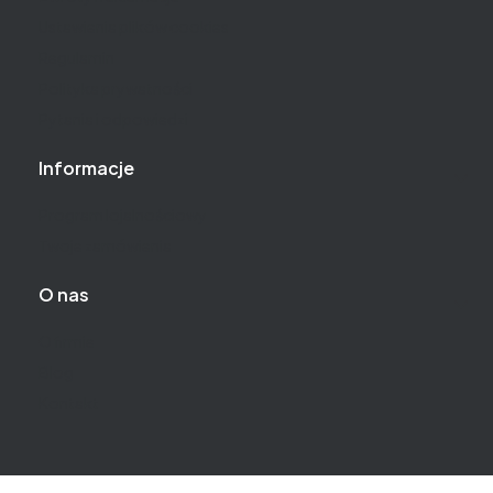
Ustawienia plików cookies
Regulamin
Polityka prywatności
Pytania i odpowiedzi
Informacje
Program lojalnościowy
Twoje zamówienia
O nas
O firmie
Blog
Kontakt