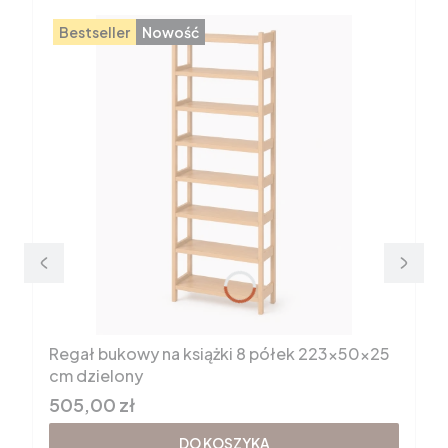
Bestseller
Nowość
Regał bukowy na książki 8 półek 223x50x25
cm dzielony
Cena brutto
505,00 zł
DO KOSZYKA