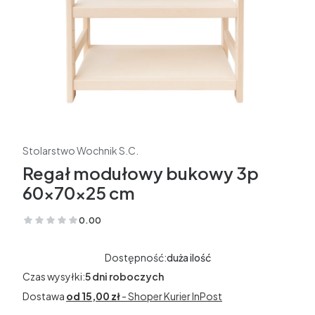
Stolarstwo Wochnik S.C.
Regał modułowy bukowy 3p
60x70x25 cm
0.00
(Oceny: 0 Recenzje: 0)
Dostępność:
duża ilość
Czas wysyłki:
5 dni roboczych
Dostawa
od 15,00 zł
- Shoper Kurier InPost