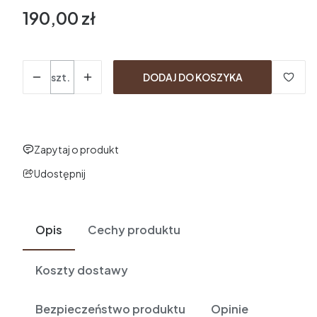
190,00 zł
Cena
Ilość
szt.
DODAJ DO KOSZYKA
Zapytaj o produkt
Udostępnij
Opis
Cechy produktu
Koszty dostawy
Bezpieczeństwo produktu
Opinie