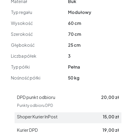
Materiał
Buk
Typ regału
Modułowy
Wysokość
60 cm
Szerokość
70 cm
Głębokość
25 cm
Liczba półek
3
Typ półki
Pełna
Nośność półki
50 kg
DPD punkt odbioru
20,00 zł
Punkty odbioru DPD
Shoper Kurier InPost
15,00 zł
Kurier DPD
19,00 zł