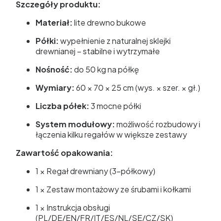
Szczegóły produktu:
Materiał:
lite drewno bukowe
Półki:
wypełnienie z naturalnej sklejki
drewnianej – stabilne i wytrzymałe
Nośność:
do 50 kg na półkę
Wymiary:
60 × 70 × 25 cm (wys. × szer. × gł.)
Liczba półek:
3 mocne półki
System modułowy:
możliwość rozbudowy i
łączenia kilku regałów w większe zestawy
Zawartość opakowania:
1 × Regał drewniany (3-półkowy)
1 × Zestaw montażowy ze śrubami i kołkami
1 × Instrukcja obsługi
(PL/DE/EN/FR/IT/ES/NL/SE/CZ/SK)