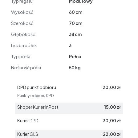
Typ regału
Modułowy
Wysokość
60 cm
Szerokość
70 cm
Głębokość
38 cm
Liczba półek
3
Typ półki
Pełna
Nośność półki
50 kg
DPD punkt odbioru
20,00 zł
Punkty odbioru DPD
Shoper Kurier InPost
15,00 zł
Kurier DPD
30,00 zł
Kurier GLS
22,00 zł