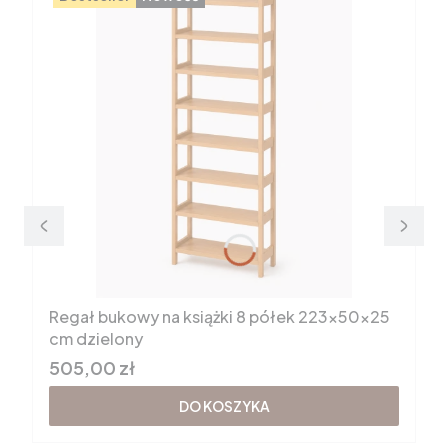
Regał bukowy na książki 8 półek 223x50x25
cm dzielony
Cena brutto
505,00 zł
DO KOSZYKA