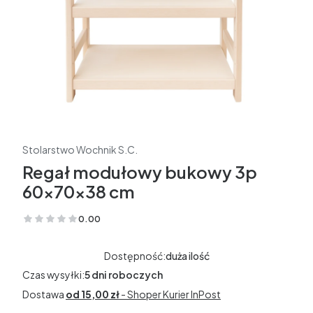
Stolarstwo Wochnik S.C.
Regał modułowy bukowy 3p
60x70x38 cm
0.00
(Oceny: 0 Recenzje: 0)
Dostępność:
duża ilość
Czas wysyłki:
5 dni roboczych
Dostawa
od 15,00 zł
- Shoper Kurier InPost