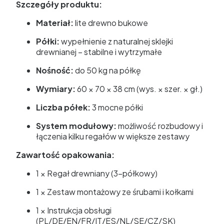
Szczegóły produktu:
Materiał:
lite drewno bukowe
Półki:
wypełnienie z naturalnej sklejki
drewnianej – stabilne i wytrzymałe
Nośność:
do 50 kg na półkę
Wymiary:
60 × 70 × 38 cm (wys. × szer. × gł.)
Liczba półek:
3 mocne półki
System modułowy:
możliwość rozbudowy i
łączenia kilku regałów w większe zestawy
Zawartość opakowania:
1 × Regał drewniany (3-półkowy)
1 × Zestaw montażowy ze śrubami i kołkami
1 × Instrukcja obsługi
(PL/DE/EN/FR/IT/ES/NL/SE/CZ/SK)