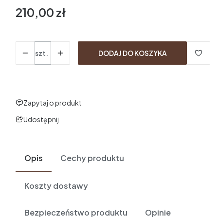
210,00 zł
Cena
Ilość
szt.
DODAJ DO KOSZYKA
Zapytaj o produkt
Udostępnij
Opis
Cechy produktu
Koszty dostawy
Bezpieczeństwo produktu
Opinie