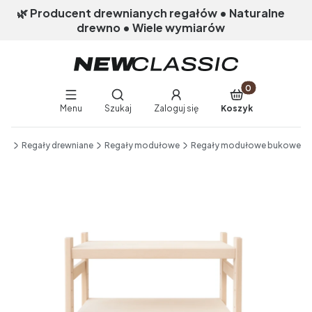
🌿 Producent drewnianych regałów • Naturalne
drewno • Wiele wymiarów
Produkty w koszy
Otwórz wyszukiwarkę
Menu
Szukaj
Zaloguj się
Koszyk
End of main navigation
nik
Regały drewniane
Regały modułowe
Regały modułowe bukowe
Etykiety