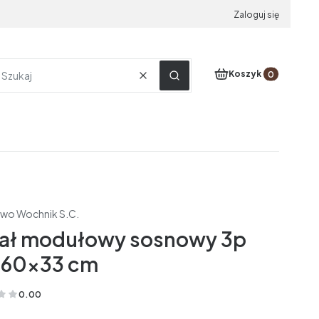
Zaloguj się
Produkty w koszyku
Koszyk
Wyczyść
Szukaj
two Wochnik S.C.
ał modułowy sosnowy 3p
60x33 cm
0.00
(Oceny: 0 Recenzje: 0)