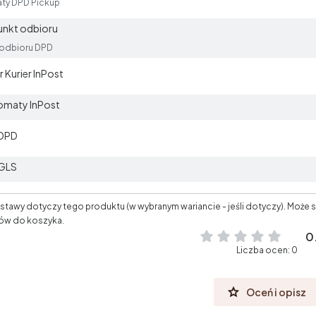
ty DPD Pickup
unkt odbioru
 odbioru DPD
 Kurier InPost
omaty InPost
 DPD
 GLS
tawy dotyczy tego produktu (w wybranym wariancie - jeśli dotyczy). Może s
ów do koszyka.
0
Liczba ocen: 0
Oceń i opisz