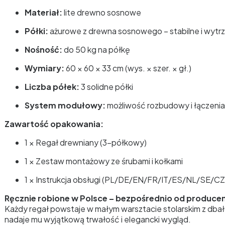
Materiał:
lite drewno sosnowe
Półki:
ażurowe z drewna sosnowego – stabilne i wytr
Nośność:
do 50 kg na półkę
Wymiary:
60 × 60 × 33 cm (wys. × szer. × gł.)
Liczba półek:
3 solidne półki
System modułowy:
możliwość rozbudowy i łączenia
Zawartość opakowania:
1 × Regał drewniany (3-półkowy)
1 × Zestaw montażowy ze śrubami i kołkami
1 × Instrukcja obsługi (PL/DE/EN/FR/IT/ES/NL/SE/C
Ręcznie robione w Polsce – bezpośrednio od produce
Każdy regał powstaje w małym warsztacie stolarskim z db
nadaje mu wyjątkową trwałość i elegancki wygląd.