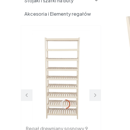
Stojaki i szafki na buty
Akcesoria i Elementy regałów
Regał drewniany sosnowy 9