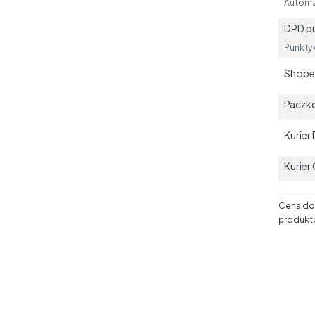
Automa
DPD p
Punkty
Shoper
Paczk
Kurier
Kurier
Cena dos
produkt