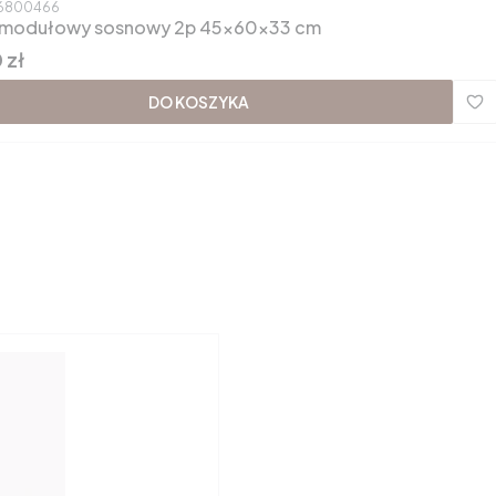
duktu
6800466
 modułowy sosnowy 2p 45x60x33 cm
 zł
DO KOSZYKA