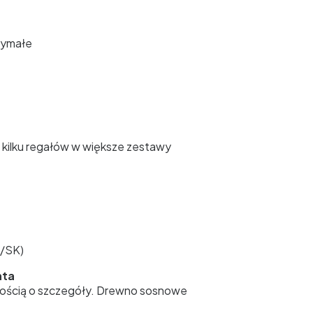
zymałe
 kilku regałów w większe zestawy
Z/SK)
nta
ałością o szczegóły. Drewno sosnowe