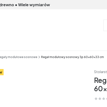
 drewno • Wiele wymiarów
egały modułowe sosnowe
Regał modułowy sosnowy 3p 60x60x33 cm
Stolars
er
Reg
60x