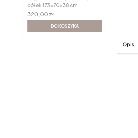
półek 173x70x38 cm
Cena
320,00 zł
DO KOSZYKA
Opis