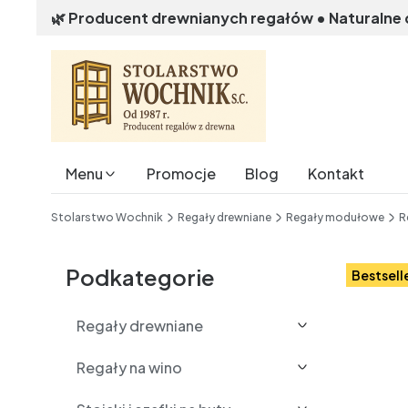
🌿 Producent drewnianych regałów • Naturalne
Menu
Promocje
Blog
Kontakt
End of main navigation
Stolarstwo Wochnik
Regały drewniane
Regały modułowe
R
Etykiety
Podkategorie
Bestsell
Regały drewniane
Regały na wino