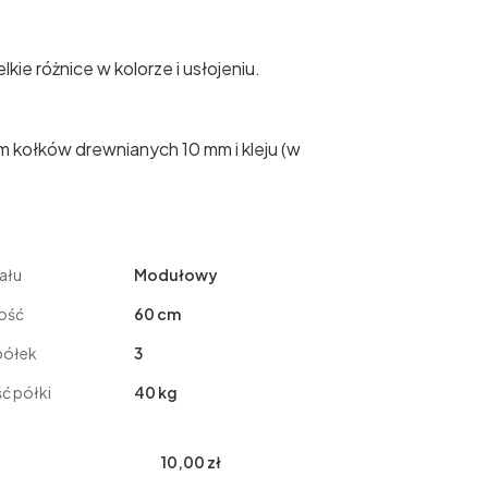
ie różnice w kolorze i usłojeniu.
m kołków drewnianych 10 mm i kleju (w
ału
Modułowy
ość
60 cm
półek
3
ć półki
40 kg
10,00 zł