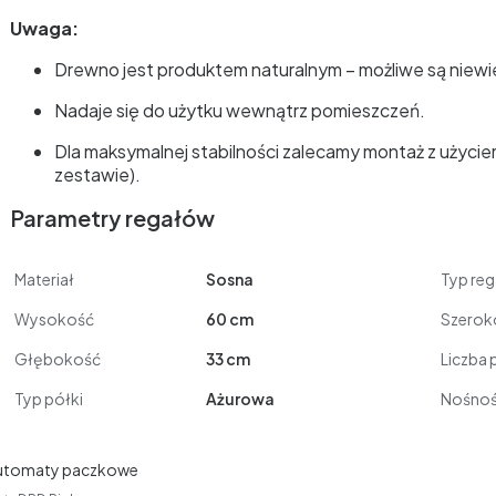
Uwaga:
Drewno jest produktem naturalnym – możliwe są niewielk
Nadaje się do użytku wewnątrz pomieszczeń.
Dla maksymalnej stabilności zalecamy montaż z użycie
zestawie).
Parametry regałów
Materiał
Sosna
Typ reg
Wysokość
60 cm
Szerok
Głębokość
33 cm
Liczba 
Typ półki
Ażurowa
Nośnoś
utomaty paczkowe