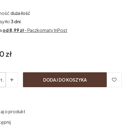
ność:
duża ilość
syłki:
3 dni
a
od 8,99 zł
- Paczkomaty InPost
0 zł
t.
DODAJ DO KOSZYKA
aj o produkt
ępnij