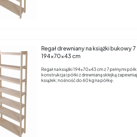
Regał drewniany na książki bukowy 7
194x70x43 cm
Regał na książki 194×70×43 cm z 7 pełnymi pó
konstrukcja i półki z drewnianą sklejką zapewnia
książek; nośność do 60 kg na półkę.