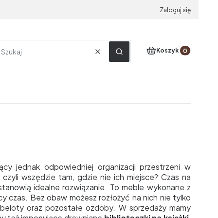
Zaloguj się
Produkty w koszyku
Koszyk
Wyczyść
Szukaj
cy jednak odpowiedniej organizacji przestrzeni w
 czyli wszędzie tam, gdzie nie ich miejsce? Czas na
stanowią idealne rozwiązanie. To meble wykonane z
cy czas. Bez obaw możesz rozłożyć na nich nie tylko
 bibeloty oraz pozostałe ozdoby. W sprzedaży mamy
emy też imponujące drewniane
biblioteczki na książki
,