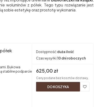
anie woluminów z półek. Tego typu rozwiązanie jest
nią sobie estetykę oraz prostotę wykonania.
 półek
Dostępność:
duża ilość
Czas wysyłki:
10 dni roboczych
łkami. Bukowa
Cena brutto
625,00 zł
ją stabilne podparcie
Ceny podane bez kosztów dostawy.
DO KOSZYKA