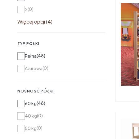
0
2
Więcej opcji (4)
TYP PÓŁKI
Typ półki
48
Pełna
0
Ażurowa
NOŚNOŚĆ PÓŁKI
Nośność półki
48
60 kg
0
40 kg
0
50 kg