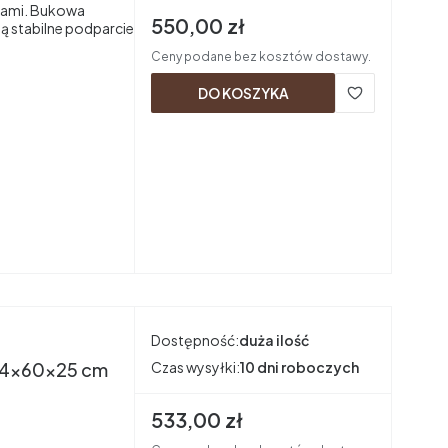
łkami. Bukowa
Cena brutto
550,00 zł
ją stabilne podparcie
Ceny podane bez kosztów dostawy.
DO KOSZYKA
Dostępność:
duża ilość
 194x60x25 cm
Czas wysyłki:
10 dni roboczych
Cena brutto
533,00 zł