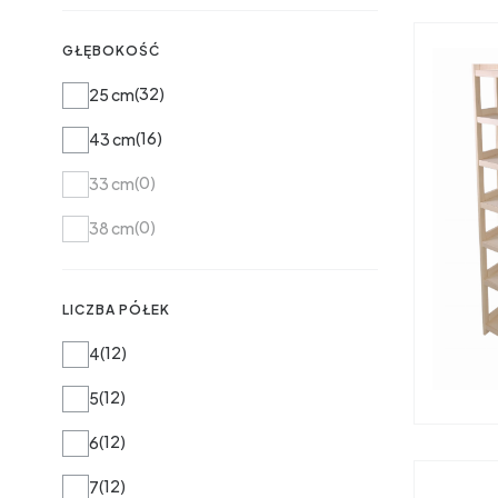
GŁĘBOKOŚĆ
Głębokość
32
25 cm
16
43 cm
0
33 cm
0
38 cm
LICZBA PÓŁEK
Liczba półek
12
4
12
5
12
6
12
7