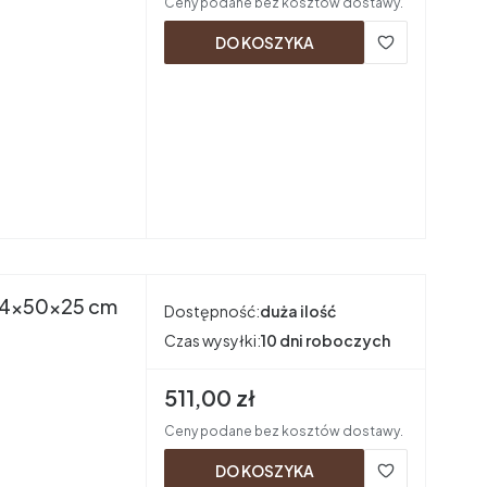
Ceny podane bez kosztów dostawy.
DO KOSZYKA
 194x50x25 cm
Dostępność:
duża ilość
Czas wysyłki:
10 dni roboczych
Cena brutto
511,00 zł
Ceny podane bez kosztów dostawy.
DO KOSZYKA