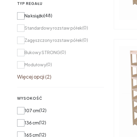
TYP REGAŁU
Typ regału
48
Na książki
0
Standardowy rozstaw półek
0
Zagęszczony rozstaw półek
0
Bukowy STRONG
0
Modułowy
Więcej opcji (2)
WYSOKOŚĆ
Wysokość
12
107 cm
12
136 cm
12
165 cm