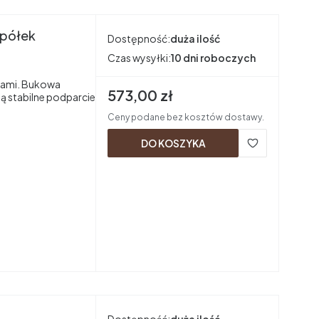
 półek
Dostępność:
duża ilość
Czas wysyłki:
10 dni roboczych
łkami. Bukowa
Cena brutto
573,00 zł
ją stabilne podparcie
Ceny podane bez kosztów dostawy.
DO KOSZYKA