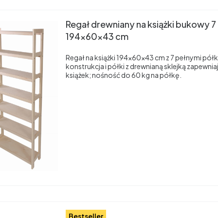
Regał drewniany na książki bukowy 7
194x60x43 cm
Regał na książki 194×60×43 cm z 7 pełnymi pó
konstrukcja i półki z drewnianą sklejką zapewnia
książek; nośność do 60 kg na półkę.
Bestseller