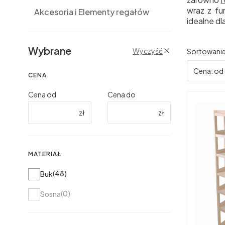
wraz z fu
Akcesoria i Elementy regałów
idealne d
Filtry
Wybrane
Lista 
Wyczyść
Sortowanie
Cena: od 
CENA
Cena od
Cena do
zł
zł
MATERIAŁ
Materiał
48
Buk
0
Sosna