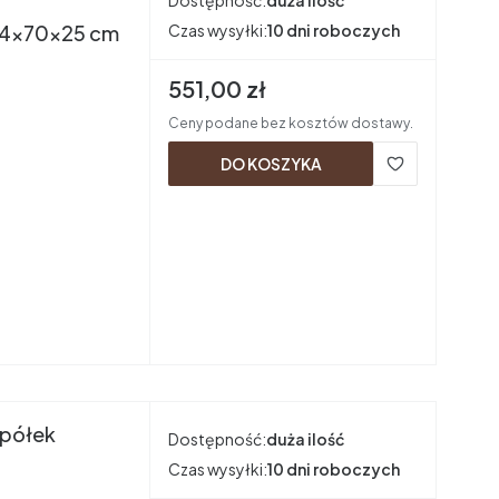
Dostępność:
duża ilość
194x70x25 cm
Czas wysyłki:
10 dni roboczych
Cena brutto
551,00 zł
Ceny podane bez kosztów dostawy.
DO KOSZYKA
 półek
Dostępność:
duża ilość
Czas wysyłki:
10 dni roboczych