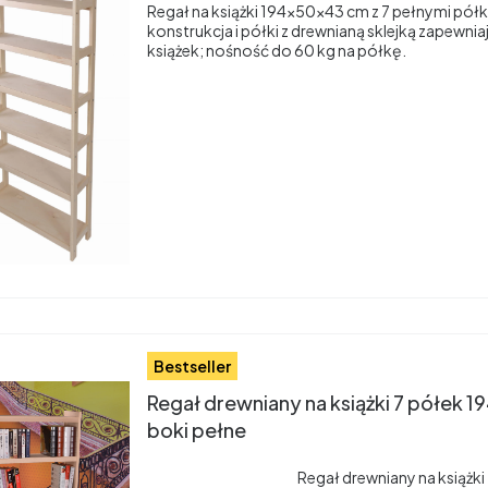
Regał na książki 194×50×43 cm z 7 pełnymi pó
konstrukcja i półki z drewnianą sklejką zapewnia
książek; nośność do 60 kg na półkę.
Bestseller
Regał drewniany na książki 7 półek
boki pełne
Regał drewniany na książki