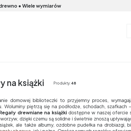
 drewno • Wiele wymiarów
y na książki
Produkty:
48
nie domowej biblioteczki to przyjemny proces, wymagają
u. Woluminy piętrzą się na podłodze, schodach, szafkach –
Regały drewniane na książki
dostępne w naszej ofercie 
tworzyw, dzięki czemu są solidne i świetnie znoszą upływają
książek, ale także albumy, ozdobne pudełka na drobiazgi,
egały ażurowe
, jak i pełne. Oprócz samych regałów oferuj