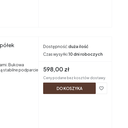
 półek
Dostępność:
duża ilość
Czas wysyłki:
10 dni roboczych
łkami. Bukowa
Cena brutto
598,00 zł
ją stabilne podparcie
Ceny podane bez kosztów dostawy.
DO KOSZYKA