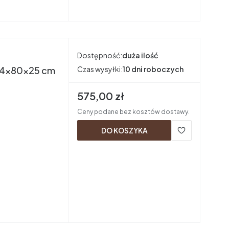
Dostępność:
duża ilość
 194x80x25 cm
Czas wysyłki:
10 dni roboczych
Cena brutto
575,00 zł
Ceny podane bez kosztów dostawy.
DO KOSZYKA