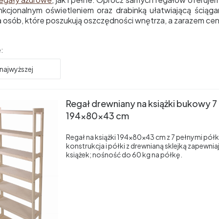
nkcjonalnym oświetleniem oraz drabinką ułatwiającą ściąg
la osób, które poszukują oszczędności wnętrza, a zarazem ce
produktów
:
najwyższej
Regał drewniany na książki bukowy 7
194x80x43 cm
Regał na książki 194×80×43 cm z 7 pełnymi pó
konstrukcja i półki z drewnianą sklejką zapewnia
książek; nośność do 60 kg na półkę.