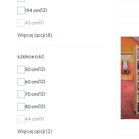
12
194 cm
0
45 cm
Więcej opcji (8)
SZEROKOŚĆ
Szerokość
12
50 cm
12
60 cm
12
70 cm
12
80 cm
0
44 cm
Więcej opcji (2)