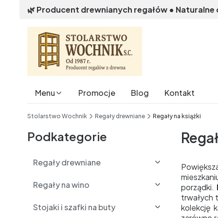
🌿 Producent drewnianych regałów • Naturalne
Menu
Promocje
Blog
Kontakt
End of main navigation
Stolarstwo Wochnik
Regały drewniane
Regały na książki
Podkategorie
Regał
Regały drewniane
Powiększa
mieszkani
Regały na wino
porządki.
trwałych 
Stojaki i szafki na buty
kolekcję 
zarówno
r